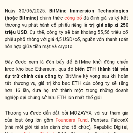
Ngày 30/06/2025,
BitMine Immersion Technologies
(hoặc Bitmine)
chính thức
công bố
đã định giá và ký kết
thương vụ phát hành cổ phiếu riêng lẻ
trị giá xấp xỉ 250
triệu USD
. Cụ thể, công ty sẽ bán khoảng 55,56 triệu cổ
phiếu phổ thông với giá 4,5 USD/cổ, nguồn vốn thanh toán
hỗn hợp giữa tiền mặt và crypto.
Đây được xem là đòn bẩy để BitMine khởi động chiến
lược kho bạc Ethereum, qua đó
biến ETH thành tài sản
dự trữ chính của công ty
. BitMine kỳ vọng sau khi hoàn
tất thương vụ, giá trị kho bạc ETH của công ty sẽ tăng
hơn 16 lần, đưa họ trở thành một trong những doanh
nghiệp đại chúng sở hữu ETH lớn nhất thế giới.
Thương vụ được dẫn dắt bởi MOZAYYX, với sự tham gia
của loạt ông lớn gồm
Founders Fund
, Pantera, FalconX
(nhà môi giới tài sản dành cho tổ chức), Republic Digital,