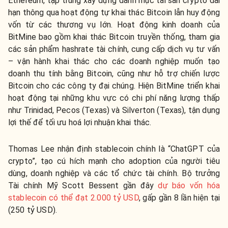
Ethereum, tập trung xây dựng danh mục tài sản crypto dài
hạn thông qua hoạt động tự khai thác Bitcoin lẫn huy động
vốn từ các thương vụ lớn. Hoạt động kinh doanh của
BitMine bao gồm khai thác Bitcoin truyền thống, tham gia
các sản phẩm hashrate tài chính, cung cấp dịch vụ tư vấn
– vận hành khai thác cho các doanh nghiệp muốn tạo
doanh thu tính bằng Bitcoin, cũng như hỗ trợ chiến lược
Bitcoin cho các công ty đại chúng. Hiện BitMine triển khai
hoạt động tại những khu vực có chi phí năng lượng thấp
như Trinidad, Pecos (Texas) và Silverton (Texas), tận dụng
lợi thế để tối ưu hoá lợi nhuận khai thác.
Thomas Lee nhận định stablecoin chính là “ChatGPT của
crypto”, tạo cú hích mạnh cho adoption của người tiêu
dùng, doanh nghiệp và các tổ chức tài chính. Bộ trưởng
Tài chính Mỹ Scott Bessent gần đây
dự báo vốn hóa
stablecoin có thể đạt 2.000 tỷ USD
, gấp gần 8 lần hiện tại
(250 tỷ USD).