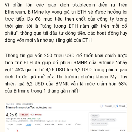
Vì phần lớn các giao dịch stablecoin diễn ra trên
Ethereum, BitMine kỳ vọng giá trị ETH sẽ được hưởng lợi
trực tiếp. Do đó, mục tiêu then chốt của công ty trong
thời gian tới là “tăng lượng ETH nắm giữ trên mỗi cổ
phiếu”, thông qua tái đầu tư dòng tiền, các hoạt động huy
động vốn mới và nhờ sự tăng giá của ETH.
Thông tin gọi vốn 250 triệu USD để triển khai chiến lược
tích trữ ETH đã giúp cổ phiếu BMNR của Bitmine "nhảy
vọt" 45% giá trị từ 4,26 USD lên 6,2 USD trong phiên giao
dịch trước giờ mở cửa thị trường chứng khoán Mỹ. Tuy
nhiên, giá 6,2 USD của BMNR vẫn là mức giảm hơn 68%
của Bitmine trong 1 tháng gần nhất!