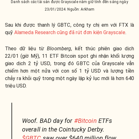
Danh sách các tài sản được Grayscale nắm giữ tính đến sáng ngày
23/01/2024. Nguồn: Arkham
Sau khi được thanh lý GBTC, công ty chị em với FTX là
quỹ
Alameda Research cũng đã rút đơn kiện Grayscale
.
Theo dữ liệu từ
Bloomberg
, kết thúc phiên giao dịch
22/01 (giờ Mỹ), 11 ETF Bitcoin spot ghi nhận khối lượng
giao dịch 2 tỷ USD, trong đó GBTC của Grayscale vẫn
chiếm hơn một nửa với con số 1 tỷ USD và lượng tiền
chảy ra khỏi quỹ trong một ngày lập kỷ lục mới là hơn 640
triệu USD.
Woof. BAD day for
#Bitcoin
ETFs
overall in the Cointucky Derby.
$GBTC
saw over $640 million flow