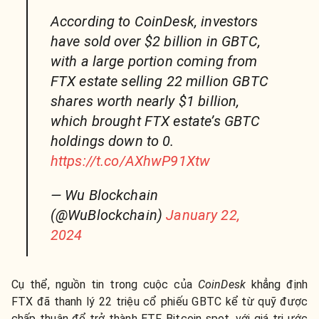
According to CoinDesk, investors
have sold over $2 billion in GBTC,
with a large portion coming from
FTX estate selling 22 million GBTC
shares worth nearly $1 billion,
which brought FTX estate’s GBTC
holdings down to 0.
https://t.co/AXhwP91Xtw
— Wu Blockchain
(@WuBlockchain)
January 22,
2024
Cụ thể, nguồn tin trong cuộc của
CoinDesk
khẳng định
FTX đã thanh lý 22 triệu cổ phiếu GBTC kể từ quỹ được
chấp thuận để trở thành ETF Bitcoin spot, với giá trị ước