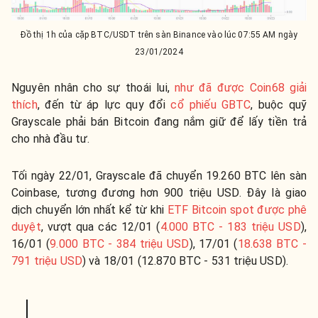
Đồ thị 1h của cặp BTC/USDT trên sàn Binance vào lúc 07:55 AM ngày
23/01/2024
Nguyên nhân cho sự thoái lui,
như đã được Coin68 giải
thích
, đến từ áp lực quy đổi
cổ phiếu GBTC
, buộc quỹ
Grayscale phải bán Bitcoin đang nắm giữ để lấy tiền trả
cho nhà đầu tư.
Tối ngày 22/01, Grayscale đã chuyển 19.260 BTC lên sàn
Coinbase, tương đương hơn 900 triệu USD. Đây là giao
dịch chuyển lớn nhất kể từ khi
ETF Bitcoin spot được phê
duyệt
, vượt qua các 12/01 (
4.000 BTC - 183 triệu USD
),
16/01 (
9.000 BTC - 384 triệu USD
), 17/01 (
18.638 BTC -
791 triệu USD
) và 18/01 (12.870 BTC - 531 triệu USD).