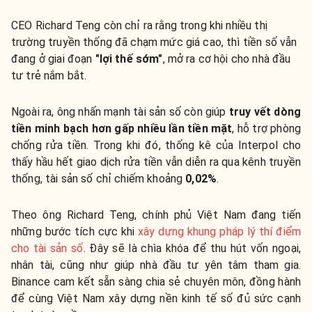
CEO Richard Teng còn chỉ ra rằng trong khi nhiều thị
trường truyền thống đã chạm mức giá cao, thì tiền số vẫn
đang ở giai đoạn
"lợi thế sớm"
, mở ra cơ hội cho nhà đầu
tư trẻ nắm bắt.
Ngoài ra, ông nhấn mạnh tài sản số còn giúp
truy vết dòng
tiền minh bạch hơn gấp nhiều lần tiền mặt
, hỗ trợ phòng
chống rửa tiền. Trong khi đó, thống kê của Interpol cho
thấy hầu hết giao dịch rửa tiền vẫn diễn ra qua kênh truyền
thống, tài sản số chỉ chiếm khoảng
0,02%
.
Theo ông Richard Teng, chính phủ Việt Nam đang tiến
những bước tích cực khi
xây dựng khung pháp lý thí điểm
cho tài sản số
. Đây sẽ là chìa khóa để thu hút vốn ngoại,
nhân tài, cũng như giúp nhà đầu tư yên tâm tham gia.
Binance cam kết sẵn sàng chia sẻ chuyên môn, đồng hành
để cùng Việt Nam xây dựng nền kinh tế số đủ sức cạnh