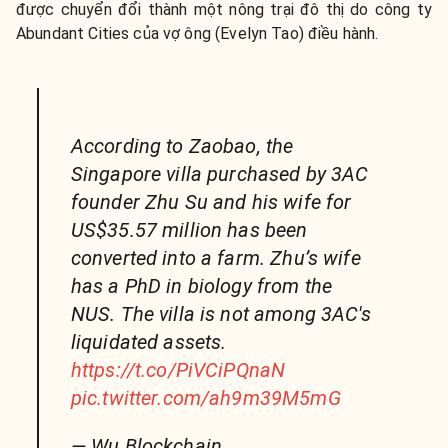
được chuyển đổi thành một nông trại đô thị do công ty
Abundant Cities của vợ ông (Evelyn Tao) điều hành.
According to Zaobao, the
Singapore villa purchased by 3AC
founder Zhu Su and his wife for
US$35.57 million has been
converted into a farm. Zhu’s wife
has a PhD in biology from the
NUS. The villa is not among 3AC's
liquidated assets.
https://t.co/PiVCiPQnaN
pic.twitter.com/ah9m39M5mG
— Wu Blockchain