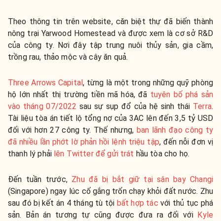
Theo thông tin trên website, căn biệt thự đã biến thành
nông trại Yarwood Homestead và được xem là cơ sở R&D
của công ty. Nơi đây tập trung nuôi thủy sản, gia cầm,
trồng rau, thảo mộc và cây ăn quả.
Three Arrows Capital
, từng là một trong những quỹ phòng
hộ lớn nhất thị trường tiền mã hóa, đã
tuyên bố phá sản
vào tháng 07/2022
sau sự sụp đổ của hệ sinh thái
Terra
.
Tài liệu tòa án tiết lộ tổng nợ của 3AC lên đến 3,5 tỷ USD
đối với hơn 27 công ty. Thế nhưng,
ban lãnh đạo công ty
đã nhiều lần phớt lờ phản hồi lệnh triệu tập
, đến nỗi đơn vị
thanh lý phải
lên Twitter để gửi trát
hầu tòa cho họ.
Đến tuần trước,
Zhu đã bị bắt giữ tại sân bay Changi
(Singapore) ngay lúc cố gắng trốn chạy khỏi đất nước. Zhu
sau đó bị kết án 4 tháng tù tội
bất hợp tác
với thủ tục phá
sản. Bản án tương tự cũng được đưa ra đối với
Kyle