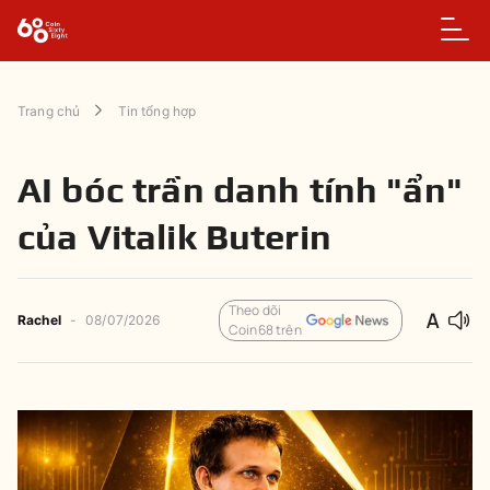
Trang chủ
Tin tổng hợp
AI bóc trần danh tính "ẩn"
của Vitalik Buterin
Theo dõi
Rachel
-
08/07/2026
Coin68 trên