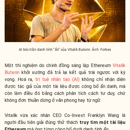
AI bóc trần danh tính "ẩn" của Vitalik Buterin. Ảnh: Forbes
Một thí nghiệm do chính đồng sáng lập Ethereum
Vitalik
Buterin
khởi xướng đã trả lại kết quả trái ngược với kỳ
vọng. Hoá ra,
trí tuệ nhân tạo (AI)
không chỉ nhận diện
được tác giả của một tài liệu được công bố ẩn danh, mà
còn làm điều đó bằng cách phân tích cách tư duy, chứ
không đơn thuần dừng ở văn phong hay từ ngữ.
Vitalik vừa xác nhận CEO Co-Invest
Franklyn Wang
là
người đầu tiên giải đúng thử thách
truy tìm một tài liệu
Ethereum
mà ông từng công bố dưới danh tính ẩn.