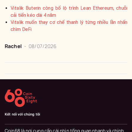
Vitalik Buterin công bố lộ trình Lean Ethereum, chuỗi
cải tiến kéo dài 4 năm
Vitalik muốn thay cơ chế thanh lý từng nhiều lần nhấn
chìm DeFi
Rachel
-
08/07/2026
Kết nối với chúng tôi
Coin68 là nơi cung cấp cái nhìn tổng quan nhanh và chính