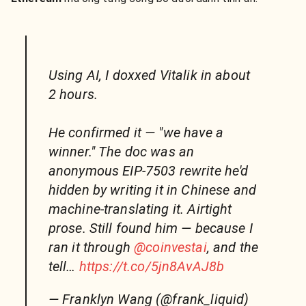
Using AI, I doxxed Vitalik in about
2 hours.
He confirmed it — "we have a
winner." The doc was an
anonymous EIP-7503 rewrite he'd
hidden by writing it in Chinese and
machine-translating it. Airtight
prose. Still found him — because I
ran it through
@coinvestai
, and the
tell…
https://t.co/5jn8AvAJ8b
— Franklyn Wang (@frank_liquid)