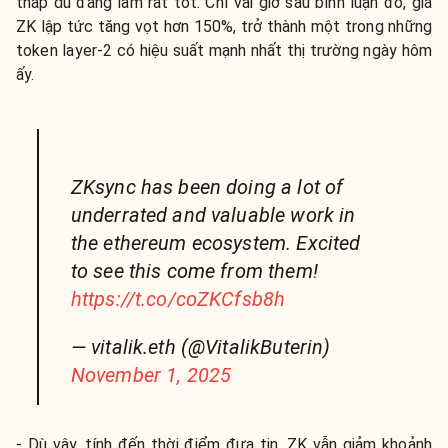
thấp dù đang làm rất tốt. Chỉ vài giờ sau bình luận đó, giá
ZK lập tức tăng vọt hơn 150%, trở thành một trong những
token layer-2 có hiệu suất mạnh nhất thị trường ngày hôm
ấy.
ZKsync has been doing a lot of
underrated and valuable work in
the ethereum ecosystem. Excited
to see this come from them!
https://t.co/coZKCfsb8h
— vitalik.eth (@VitalikButerin)
November 1, 2025
- Dù vậy, tính đến thời điểm đưa tin, ZK vẫn giảm khoảnh