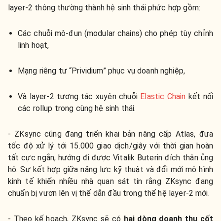
layer-2 thông thường thành hệ sinh thái phức hợp gồm:
Các chuỗi mô-đun (modular chains) cho phép tùy chỉnh
linh hoạt,
Mạng riêng tư “Prividium” phục vụ doanh nghiệp,
Và layer-2 tương tác xuyên chuỗi
Elastic Chain
kết nối
các rollup trong cùng hệ sinh thái.
- ZKsync cũng đang triển khai bản nâng cấp Atlas, đưa
tốc độ xử lý tới 15.000 giao dịch/giây với thời gian hoàn
tất cực ngắn, hướng đi được Vitalik Buterin đích thân ủng
hộ. Sự kết hợp giữa năng lực kỹ thuật và đổi mới mô hình
kinh tế khiến nhiều nhà quan sát tin rằng ZKsync đang
chuẩn bị vươn lên vị thế dẫn đầu trong thế hệ layer-2 mới.
- Theo kế hoạch, ZKsync sẽ có
hai dòng doanh thu cốt