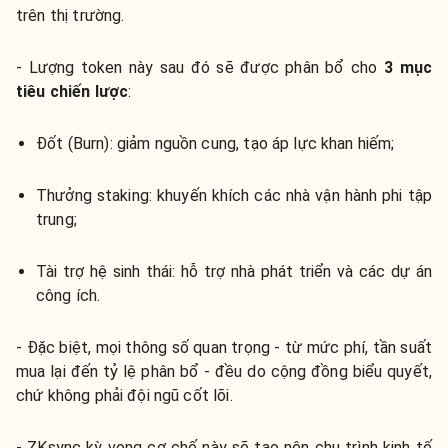
trên thị trường.
- Lượng token này sau đó sẽ được phân bổ cho
3 mục
tiêu chiến lược
:
Đốt (Burn): giảm nguồn cung, tạo áp lực khan hiếm;
Thưởng staking: khuyến khích các nhà vận hành phi tập
trung;
Tài trợ hệ sinh thái: hỗ trợ nhà phát triển và các dự án
công ích.
- Đặc biệt, mọi thông số quan trọng - từ mức phí, tần suất
mua lại đến tỷ lệ phân bổ - đều do cộng đồng biểu quyết,
chứ không phải đội ngũ cốt lõi.
- ZKsync kỳ vọng cơ chế này sẽ tạo nên chu trình kinh tế