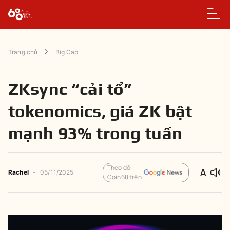
Trang chủ
Big Cap
ZKsync “cải tổ”
tokenomics, giá ZK bật
mạnh 93% trong tuần
Theo dõi
Rachel
-
05/11/2025
Coin68 trên