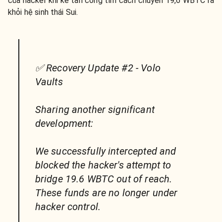
của hacker khi kẻ tấn công tìm cách chuyển 19,6 WBTC ra
khỏi hệ sinh thái Sui.
✅ Recovery Update #2 - Volo
Vaults
Sharing another significant
development:
We successfully intercepted and
blocked the hacker's attempt to
bridge 19.6 WBTC out of reach.
These funds are no longer under
hacker control.