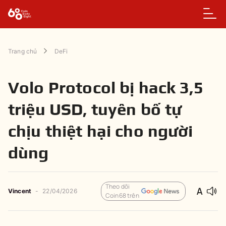
Trang chủ
DeFi
Volo Protocol bị hack 3,5
triệu USD, tuyên bố tự
chịu thiệt hại cho người
dùng
Theo dõi
Vincent
-
22/04/2026
Coin68 trên