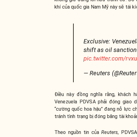
khí của quốc gia Nam Mỹ này sẽ tái k
Exclusive: Venezuel
shift as oil sanctio
pic.twitter.com/rv
— Reuters (@Reute
Điều này đồng nghĩa rằng, khách 
Venezuela PDVSA phải đóng giao dịc
“cường quốc hoa hậu” đang nỗ lực ch
tránh tình trạng bị đóng băng tài kho
Theo nguồn tin của
Reuters
, PDVSA