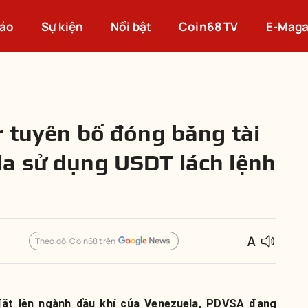
cáo
Sự kiện
Nổi bật
Coin68 TV
E-Maga
r tuyên bố đóng băng tài
a sử dụng USDT lách lệnh
Theo dõi Coin68 trên
đặt lên ngành dầu khí của Venezuela, PDVSA đang