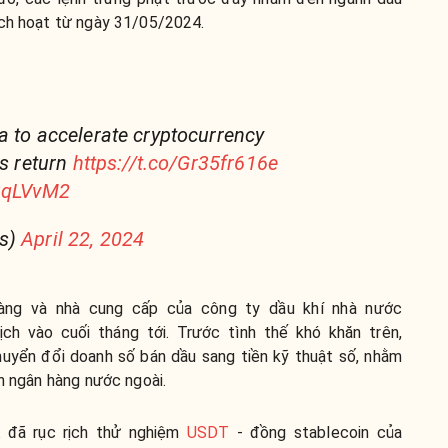
ích hoạt từ ngày 31/05/2024.
a to accelerate cryptocurrency
ns return
https://t.co/Gr35fr616e
xuqLVvM2
rs)
April 22, 2024
hàng và nhà cung cấp của công ty dầu khí nhà nước
h vào cuối tháng tới. Trước tình thế khó khăn trên,
uyển đổi doanh số bán dầu sang tiền kỹ thuật số, nhằm
ản ngân hàng nước ngoài.
 đã rục rịch thử nghiệm
USDT
- đồng stablecoin của