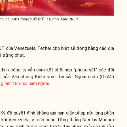
 dụng USDT trong xuất khẩu dầu thô. Ảnh: CNBC
USDT của Venezuela, Tether cho biết sẽ đóng băng các địa
ị trừng phạt.
 định công ty vẫn cam kết phối hợp "phong sát" các đối
 của Văn phòng Kiểm soát Tài sản Ngoại quốc (OFAC)
g làm từ cuối năm ngoái
.
Kỳ đã quyết định không gia hạn giấy phép nới lỏng phần
 khí Venezuela, vì cáo buộc Tổng thống Nicolas Maduro
 đó, các lệnh trừng phạt trước đây nhắm đến ngành dầu