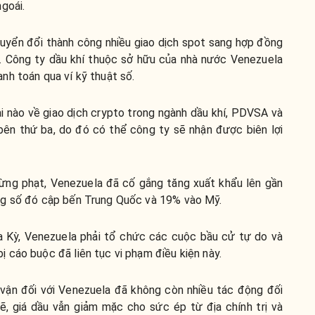
goái.
yển đổi thành công nhiều giao dịch spot sang hợp đồng
. Công ty dầu khí thuộc sở hữu của nhà nước Venezuela
nh toán qua ví kỹ thuật số.
i nào về giao dịch crypto trong ngành dầu khí, PDVSA và
bên thứ ba, do đó có thể công ty sẽ nhận được biên lợi
ừng phạt, Venezuela đã cố gắng tăng xuất khẩu lên gần
ng số đó cập bến Trung Quốc và 19% vào Mỹ.
a Kỳ,
Venezuela phải tổ chức các
cuộc bầu cử tự do và
 cáo buộc đã liên tục vi phạm điều kiện này.
 vận đối với Venezuela đã không còn nhiều tác động đối
lẽ, giá dầu vẫn giảm mặc cho sức ép từ địa chính trị và