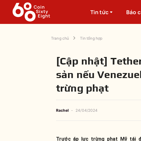
Tin tức
Báo 
Trang chủ
Tin tổng hợp
[Cập nhật] Tethe
sản nếu Venezuel
trừng phạt
Rachel
-
24/04/2024
Trước áp lực trừng phạt Mỹ tái 