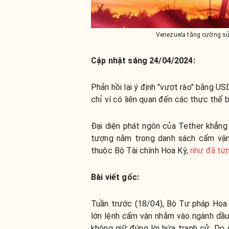
Venezuela tăng cường sử
Cập nhật sáng 24/04/2024:
Phản hồi lại ý định "vượt rào" bằng 
chỉ ví có liên quan đến các thực thể b
Đại diện phát ngôn của Tether khẳng
tượng nằm trong danh sách cấm vận
thuộc Bộ Tài chính Hoa Kỳ,
như đã từn
Bài viết gốc:
Tuần trước (18/04), Bộ Tư pháp Hoa 
lớn lệnh cấm vận nhằm vào ngành dầu
không giữ đúng lời hứa tranh cử. Do