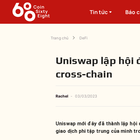
Tin tức
Báo 
Trang chủ
DeFi
Uniswap lập hội 
cross-chain
Rachel
-
03/03/2023
Uniswap mới đây đã thành lập hội 
giao dịch phi tập trung của mình tr