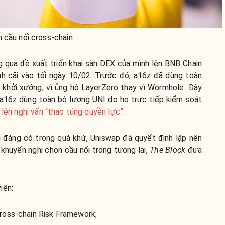
 cầu nối cross-chain
g qua đề xuất triển khai sàn DEX của mình lên BNB Chain
h cãi vào tối ngày 10/02. Trước đó, a16z đã dùng toàn
 khởi xướng, vì ủng hộ
LayerZero thay vì Wormhole.
Đây
à a16z dùng toàn bộ lượng UNI do họ trực tiếp kiểm soát
 lên nghi vấn “thao túng quyền lực”
.
 đáng có trong quá khứ, Uniswap đã quyết định lập nên
khuyến nghị chọn cầu nối trong tương lai,
The Block
đưa
iên:
ross-chain Risk Framework;