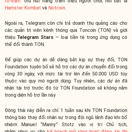
to-earn
" thu hút hàng trăm triệu người chơi, nổi bật là
Hamster Kombat
và
Notcoin
.
Ngoài ra, Telegram còn chi trả doanh thu quảng cáo cho
các quản trị viên kênh thông qua Toncoin (TON) và giới
thiệu
Telegram Stars
— loại tiền tệ trong ứng dụng có
thể đổi thành TON.
Để giúp các dự án dễ dàng bắt kịp sự thay đổi, TON
Foundation tuyên bố sẽ hỗ trợ các dự án chuyển đổi trong
vòng 30 ngày, với mức tài trợ lên đến 50.000 USD tùy
thuộc vào quy mô người dùng. Tuy nhiên, các dự án đã
nhận tài trợ trước đó từ TON Foundation sẽ không nằm
trong diện hỗ trợ lần này.
Động thái này diễn ra chỉ 1 tuần sau khi TON Foundation
thông báo thay đổi nhân sự trong đội ngũ lãnh đạo khi bổ
nhiệm Manuel “Manny” Stotz vào vị trí Chủ tịch,
nhằm phục vụ cho
kế hoạch mở rộng hoạt động tại thị