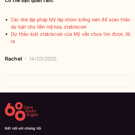
Có thể bạn quan tâm:
Các nhà lập pháp Mỹ lập nhóm lưỡng viện để soạn thảo
dự luật cho tiền mã hóa, stablecoin
Dự thảo luật stablecoin của Mỹ vẫn chưa tìm được lối
ra
Rachel
-
14/03/2025
Kết nối với chúng tôi