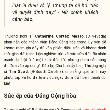
luật là điều vô lý. Chúng ta sẽ hối tiếc
về quyết định này." - Nữ chính khách
cảnh báo.
Thượng nghị sĩ
Catherine Cortez Masto
(D-Nevada)
phàn nàn các thành viên Đảng Cộng hòa trong Ủy ban đã
không tham gia đầy đủ vào phiên điều trần và không dành
thời gian để tranh luận nghiêm túc về các sửa đổi. Bà nhấn
mạnh dự luật "có một khởi đầu tốt nhưng chưa sẵn sàng
để đưa vào áp dụng". Đáp lại, Chủ tịch Ủy ban, Thượng nghị
sĩ
Tim Scott
(R-South Carolina), cho rằng quá trình này
phức tạp và họ đã làm việc ngày đêm để hoàn thành dự
luật.
Sức ép của Đảng Cộng hòa
Thượng nghị sĩ
Bill Hagerty
(R-Tennessee),
tác giả chính