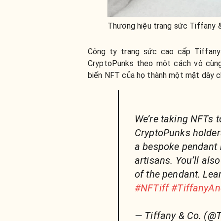
Thương hiệu trang sức Tiffany 
Công ty trang sức cao cấp Tiffan
CryptoPunks theo một cách vô cùn
biến NFT của họ thành một mặt dây c
We’re taking NFTs to
CryptoPunks holders
a bespoke pendant 
artisans. You’ll als
of the pendant. Le
#NFTiff
#TiffanyA
— Tiffany & Co. (@