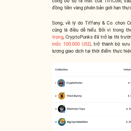
công bố sự ra mắt của TiffCoin, sa
đồng tiền vàng phiên bản giới hạn thực
Song, về lý do Tiffany & Co. chọn 
cũng là điều dễ hiểu. Bởi vì trong th
trọng
, CryptoPunks đã trở lại thị tr
mốc 100.000 USD
, trở thành bộ sư
lượng giao dịch tại thời điểm thực hiện