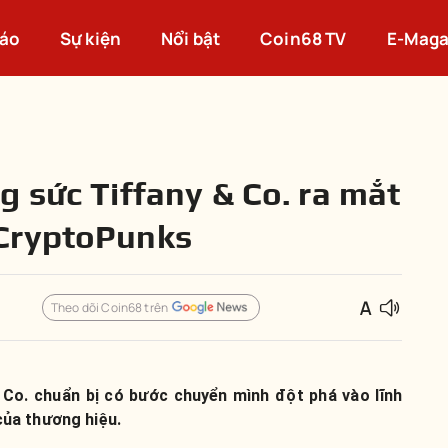
cáo
Sự kiện
Nổi bật
Coin68 TV
E-Maga
g sức Tiffany & Co. ra mắt
CryptoPunks
Theo dõi Coin68 trên
 Co. chuẩn bị có bước chuyển mình đột phá vào lĩnh
ủa thương hiệu.