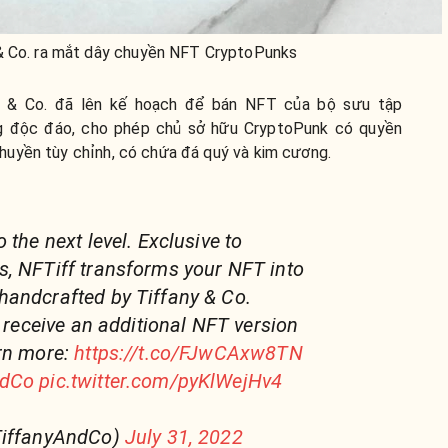
& Co. ra mắt dây chuyền NFT CryptoPunks
y & Co. đã lên kế hoạch để bán NFT của bộ sưu tập
g độc đáo, cho phép chủ sở hữu CryptoPunk có quyền
huyền tùy chỉnh, có chứa đá quý và kim cương.
 the next level. Exclusive to
, NFTiff transforms your NFT into
handcrafted by Tiffany & Co.
o receive an additional NFT version
arn more:
https://t.co/FJwCAxw8TN
ndCo
pic.twitter.com/pyKlWejHv4
TiffanyAndCo)
July 31, 2022