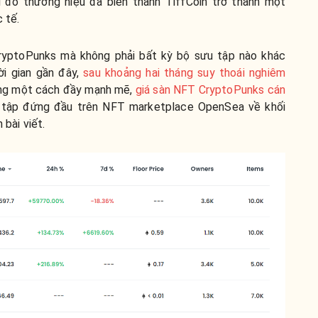
u đó thương hiệu đã biến thành TiffCoin trở thành một
 tế.
CryptoPunks mà không phải bất kỳ bộ sưu tập nào khác
ời gian gần đây,
sau khoảng hai tháng suy thoái nghiêm
ường một cách đầy mạnh mẽ,
giá sàn NFT CryptoPunks cán
u tập đứng đầu trên NFT marketplace OpenSea về khối
 bài viết.