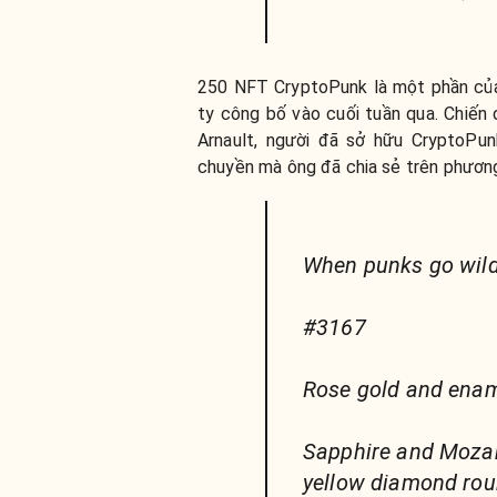
250 NFT CryptoPunk là một phần của
ty công bố vào cuối tuần qua. Chiến
Arnault, người đã sở hữu CryptoPu
chuyền mà ông đã chia sẻ trên phương
When punks go wil
#3167
Rose gold and enam
Sapphire and Mozam
yellow diamond rou