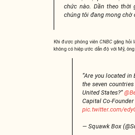
chức nào. Dần theo thời 
chúng tôi đang mong chờ c
Khi được phóng viên
CNBC
gặng hỏi l
không có hiệp ước dẫn độ với Mỹ, ông
“Are you located in
the seven countries 
United States?”
@Be
Capital Co-Founder 
pic.twitter.com/ed
— Squawk Box (@