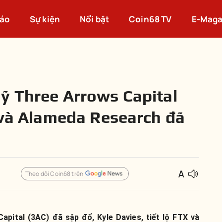
cáo
Sự kiện
Nổi bật
Coin68 TV
E-Maga
ỹ Three Arrows Capital
X và Alameda Research đã
Theo dõi Coin68 trên
pital (3AC) đã sập đổ, Kyle Davies, tiết lộ FTX và