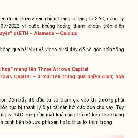
es được đưa ra sau nhiều tháng im lặng từ 3AC, công ty
 07/2022 vì cuộc khủng hoảng thanh khoản trên diện
huyền” stETH – Alameda – Celsius
.
thông qua bài viết và video dưới đây để có góc nhìn tổng
ảm hoạ” mang tên Three Arrows Capital
rows Capital – 3 mũi tên trúng quá nhiều đích; nhà
ượn đòn bẩy để đầu tư và tham gia vào thị trường phái
 liên tục bị thanh lý ồ ạt tài sản bởi các bên cho vay. Tuy
chóng và 3AC cũng dần mất khả năng trả nợ, kéo theo hàng
nh cảnh bên bờ vực phá sản hoặc thua lỗ trầm trọng.