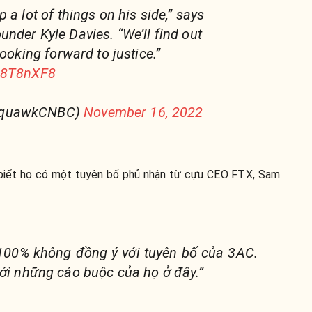
 a lot of things on his side,” says
nder Kyle Davies. “We’ll find out
looking forward to justice.”
Pp8T8nXF8
SquawkCNBC)
November 16, 2022
 biết họ có một tuyên bố phủ nhận từ cựu CEO FTX, Sam
 100% không đồng ý với tuyên bố của 3AC.
với những cáo buộc của họ ở đây.”