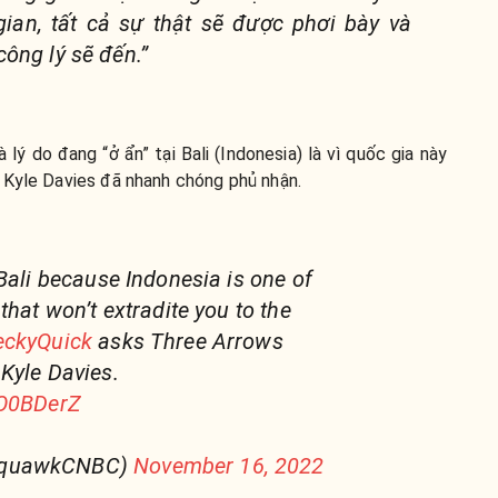
gian, tất cả sự thật sẽ được phơi bày và
ông lý sẽ đến.”
à lý do đang “ở ẩn” tại Bali (Indonesia) là vì quốc gia này
 Kyle Davies đã nhanh chóng phủ nhận.
 Bali because Indonesia is one of
that won’t extradite you to the
ckyQuick
asks Three Arrows
Kyle Davies.
yO0BDerZ
SquawkCNBC)
November 16, 2022