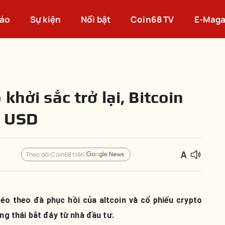
cáo
Sự kiện
Nổi bật
Coin68 TV
E-Maga
khởi sắc trở lại, Bitcoin
0 USD
Theo dõi Coin68 trên
kéo theo đà phục hồi của altcoin và cổ phiếu crypto
ộng thái bắt đáy từ nhà đầu tư.