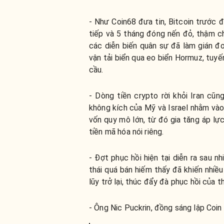
- Như Coin68 đưa tin, Bitcoin trước đ
tiếp và 5 tháng đóng nến đỏ, thậm ch
các diễn biến quân sự đã làm gián 
vận tải biển qua eo biển Hormuz, tuyế
cầu.
- Dòng tiền crypto rời khỏi Iran cũ
không kích của Mỹ và Israel nhằm vào 
vốn quy mô lớn, từ đó gia tăng áp lực
tiền mã hóa nói riêng.
- Đợt phục hồi hiện tại diễn ra sau nh
thái quá bán hiếm thấy đã khiến nhiề
lũy trở lại, thúc đẩy đà phục hồi của t
- Ông Nic Puckrin, đồng sáng lập Coin 