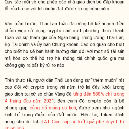
Quy tắc mới sẽ cho phép các nhà giao dịch bù đắp khoản
lỗ của họ so với lợi nhuận đạt được trong cùng năm.
Vào tuần trước, Thái Lan tuần đã công bố kế hoạch điều
chỉnh việc sử dụng crypto như một phương thức thanh
toán với sự tham gia của Ngân hàng Trung Ương Thái Lan,
Bộ Tài chính và Ủy ban Chứng khoán. Các cơ quan cho biết
cho biết họ sẽ ban hành hướng dẫn đối với một số tài sản
mã hóa có thể hỗ trợ hệ thống tài chính quốc gia mà
không gây ra bất kỳ rủi ro nào.
Trên thực tế, người dân Thái Lan đang sự “thèm muốn” rất
cao đối với crypto trong vài năm trở lại đây, khối lượng
giao dịch tại xứ sở chùa Vàng đã
tăng đến 588% chỉ trong
4 tháng đầu năm 2021
. Bên cạnh đó, crypto còn là bệ
phóng giúp
củng cố mảng du lịch
, được xem như ngành
kinh tế trọng điểm của đất nước. Hiện tại, token dành
riêng cho du lịch
TAT Coin sắp có kết quả phê duyệt từ
chính phủ
.