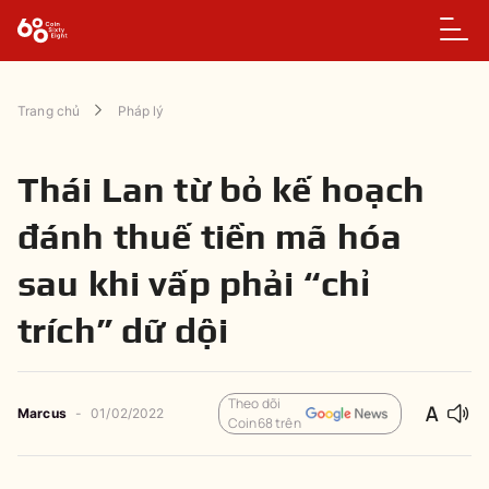
Trang chủ
Pháp lý
Thái Lan từ bỏ kế hoạch
đánh thuế tiền mã hóa
sau khi vấp phải “chỉ
trích” dữ dội
Theo dõi
Marcus
-
01/02/2022
Coin68 trên