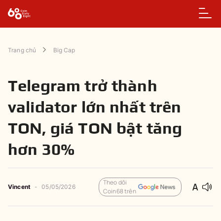
Trang chủ
Big Cap
Telegram trở thành
validator lớn nhất trên
TON, giá TON bật tăng
hơn 30%
Theo dõi
Vincent
-
05/05/2026
Coin68 trên