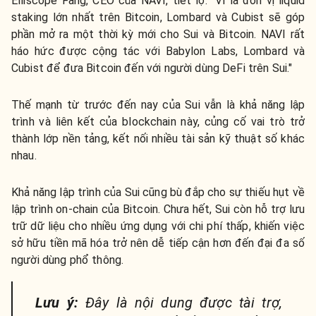
Elliscope Fang, CEO của NAVI, tiết lộ: "Vì là đơn vị liquid
staking lớn nhất trên Bitcoin, Lombard và Cubist sẽ góp
phần mở ra một thời kỳ mới cho Sui và Bitcoin. NAVI rất
háo hức được cộng tác với Babylon Labs, Lombard và
Cubist để đưa Bitcoin đến với người dùng DeFi trên Sui."
Thế mạnh từ trước đến nay của Sui vẫn là khả năng lập
trình và liên kết của blockchain này, củng cố vai trò trở
thành lớp nền tảng, kết nối nhiều tài sản kỹ thuật số khác
nhau.
Khả năng lập trình của Sui cũng bù đắp cho sự thiếu hụt về
lập trình on-chain của Bitcoin. Chưa hết, Sui còn hỗ trợ lưu
trữ dữ liệu cho nhiều ứng dụng với chi phí thấp, khiến việc
sở hữu tiền mã hóa trở nên dễ tiếp cận hơn đến đại đa số
người dùng phổ thông.
Lưu ý:
Đây là nội dung được tài trợ,