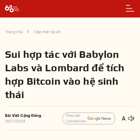
Trang chủ
Cập nhật dự án
Sui hợp tác với Babylon
Labs và Lombard để tích
hợp Bitcoin vào hệ sinh
thái
Theo dõi
Bài Viết Cộng Đồng
-
Coin68 trên
26/11/2024