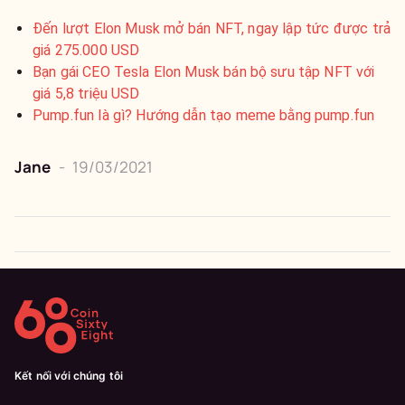
Đến lượt Elon Musk mở bán NFT, ngay lập tức được trả
giá 275.000 USD
Bạn gái CEO Tesla Elon Musk bán bộ sưu tập NFT với
giá 5,8 triệu USD
Pump.fun là gì? Hướng dẫn tạo meme bằng pump.fun
Jane
-
19/03/2021
Kết nối với chúng tôi