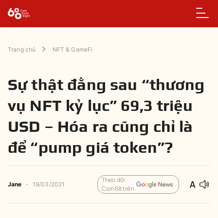
Trang chủ
NFT & GameFi
Sự thật đằng sau “thương
vụ NFT kỷ lục” 69,3 triệu
USD – Hóa ra cũng chỉ là
để “pump giá token”?
Theo dõi
Jane
-
19/03/2021
Coin68 trên