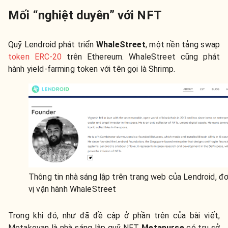
Mối “nghiệt duyên” với NFT
Quỹ Lendroid phát triển
WhaleStreet
, một nền tảng swap
token ERC-20
trên Ethereum. WhaleStreet cũng phát
hành yield-farming token với tên gọi là Shrimp.
Thông tin nhà sáng lập trên trang web của Lendroid, đ
vị vận hành WhaleStreet
Trong khi đó, như đã đề cập ở phần trên của bài viết,
Metakovan là nhà sáng lập quỹ NFT
Metapurse
có trụ sở