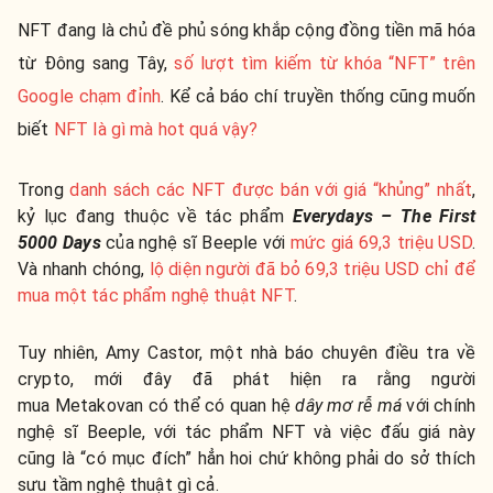
NFT đang là chủ đề phủ sóng khắp cộng đồng tiền mã hóa
từ Đông sang Tây,
số lượt tìm kiếm từ khóa “NFT” trên
Google chạm đỉnh
. Kể cả báo chí truyền thống cũng muốn
biết
NFT là gì mà hot quá vậy?
Trong
danh sách các NFT được bán với giá “khủng” nhất
,
kỷ lục đang thuộc về tác phẩm
Everydays – The First
5000 Days
của nghệ sĩ Beeple với
mức giá 69,3 triệu USD
.
Và nhanh chóng,
lộ diện người đã bỏ 69,3 triệu USD chỉ để
mua một tác phẩm nghệ thuật NFT
.
Tuy nhiên, Amy Castor, một nhà báo chuyên điều tra về
crypto, mới đây đã phát hiện ra rằng người
mua Metakovan có thể có quan hệ
dây mơ rễ má
với chính
nghệ sĩ Beeple, với tác phẩm NFT và việc đấu giá này
cũng là “có mục đích” hẳn hoi chứ không phải do sở thích
sưu tầm nghệ thuật gì cả.