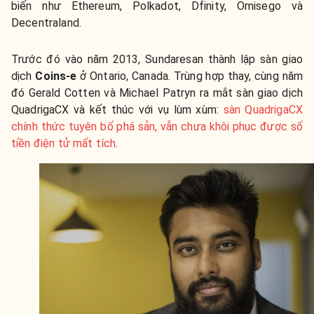
biến như Ethereum, Polkadot, Dfinity, Omisego và
Decentraland.
Trước đó vào năm 2013, Sundaresan thành lập sàn giao
dịch
Coins-e
ở Ontario, Canada. Trùng hợp thay, cùng năm
đó Gerald Cotten và Michael Patryn ra mắt sàn giao dịch
QuadrigaCX và kết thúc với vụ lùm xùm:
sàn QuadrigaCX
chính thức tuyên bố phá sản, vẫn chưa khôi phục được số
tiền điện tử mất tích
.