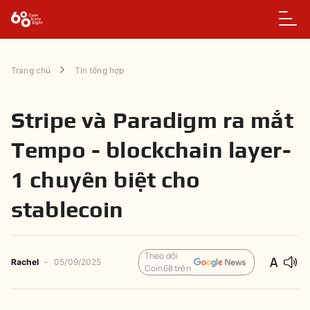
Trang chủ
Tin tổng hợp
Stripe và Paradigm ra mắt
Tempo - blockchain layer-
1 chuyên biệt cho
stablecoin
Theo dõi
Rachel
-
05/09/2025
Coin68 trên