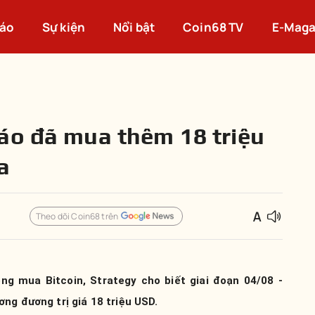
cáo
Sự kiện
Nổi bật
Coin68 TV
E-Maga
áo đã mua thêm 18 triệu
a
Theo dõi Coin68 trên
ng mua Bitcoin, Strategy cho biết giai đoạn 04/08 -
ng đương trị giá 18 triệu USD.