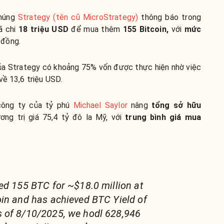
chúng
Strategy (tên cũ MicroStrategy)
thông báo trong
ã chi
18 triệu USD
để mua thêm
155
Bitcoin,
với
mức
 đồng.
của Strategy có khoảng 75% vốn được thực hiện nhờ việc
 về 13,6 triệu USD.
công ty của tỷ phú
Michael Saylor
nâng
tổng sở hữu
ơng trị giá 75,4 tỷ đô la Mỹ, với
trung bình giá mua
ed 155 BTC for ~$18.0 million at
in and has achieved BTC Yield of
 of 8/10/2025, we hodl 628,946