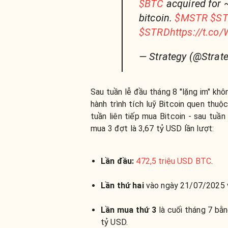
$BTC
acquired for ~
bitcoin.
$MSTR
$S
$STRD
https://t.c
— Strategy (@Strat
Sau tuần lễ đầu tháng 8 "lặng im" kh
hành trình tích luỹ Bitcoin quen thu
tuần liên tiếp mua Bitcoin - sau tuầ
mua 3 đợt là 3,67 tỷ USD lần lượt:
Lần đầu:
472,5 triệu USD BTC
.
Lần thứ hai
vào ngày 21/07/2025 
Lần mua thứ 3
là cuối tháng 7 bằ
tỷ USD.