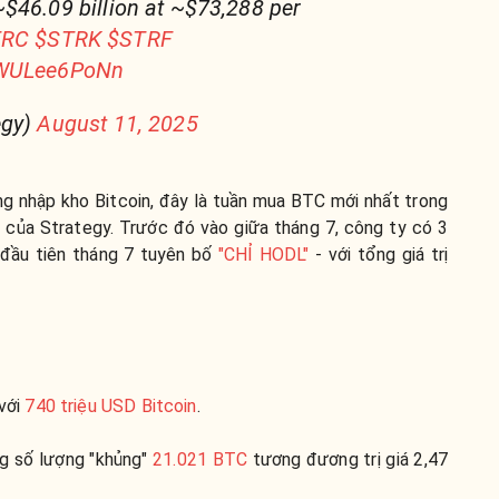
$46.09 billion at ~$73,288 per
TRC
$STRK
$STRF
o/WULee6PoNn
egy)
August 11, 2025
ông nhập kho Bitcoin, đây là tuần mua BTC mới nhất trong
ộc của Strategy. Trước đó vào giữa tháng 7, công ty có 3
n đầu tiên tháng 7 tuyên bố
"CHỈ HODL"
- với tổng giá trị
với
740 triệu USD Bitcoin
.
ng số lượng "khủng"
21.021 BTC
tương đương trị giá 2,47