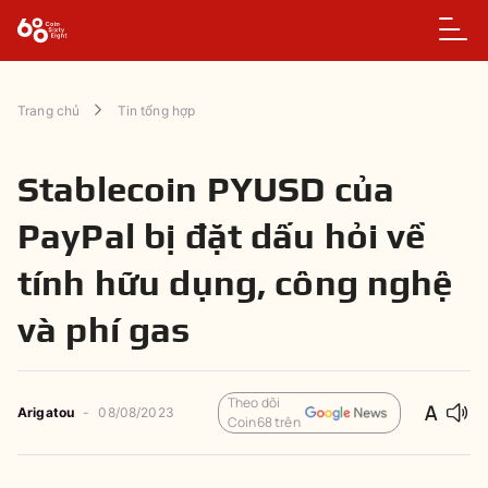
Trang chủ
Tin tổng hợp
Stablecoin PYUSD của
PayPal bị đặt dấu hỏi về
tính hữu dụng, công nghệ
và phí gas
Theo dõi
Arigatou
-
08/08/2023
Coin68 trên