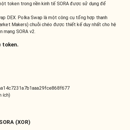
 một token trong nền kinh tế SORA được sử dụng để
ap DEX. Polka Swap là một công cụ tổng hợp thanh
ket Makers) chuỗi chéo được thiết kế duy nhất cho hệ
rên mạng SORA v2.
 token.
97aa14c7231a7b1aaa29fce868f677
n ích)
 SORA (XOR)