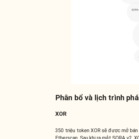
Phân bổ và lịch trình ph
XOR
350 triệu token XOR sẽ được mở bán t
Etherscan. Sau khi ra mắt SORA v2, 