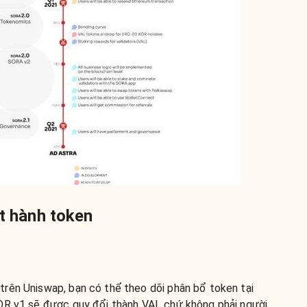
át hành token
rên Uniswap, bạn có thể theo dõi phân bổ token tại
XOR v1 sẽ được quy đổi thành VAL chứ không phải người