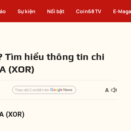
cáo
Sự kiện
Nổi bật
Coin68 TV
E-Maga
 Tìm hiểu thông tin chi
RA (XOR)
Theo dõi Coin68 trên
A (XOR)