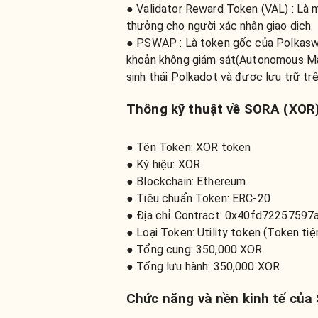
● Validator Reward Token (VAL) : Là
thưởng cho người xác nhận giao dịch.
● PSWAP : Là token gốc của Polkasw
khoản không giám sát(Autonomous Mar
sinh thái Polkadot và được lưu trữ t
Thông kỹ thuật về SORA (XOR)
● Tên Token: XOR token
● Ký hiệu: XOR
● Blockchain: Ethereum
● Tiêu chuẩn Token: ERC-20
● Địa chỉ Contract: 0x40fd722575
● Loại Token: Utility token (Token tiệ
● Tổng cung: 350,000 XOR
● Tổng lưu hành: 350,000 XOR
Chức năng và nền kinh tế của