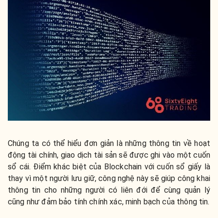
Chúng ta có thể hiểu đơn giản là những thông tin về hoạt
động tài chính, giao dịch tài sản sẽ được ghi vào một cuốn
sổ cái. Điểm khác biệt của Blockchain với cuốn sổ giấy là
thay vì một người lưu giữ, công nghệ này sẽ giúp công khai
thông tin cho những người có liên đới để cùng quản lý
cũng như đảm bảo tính chính xác, minh bạch của thông tin.