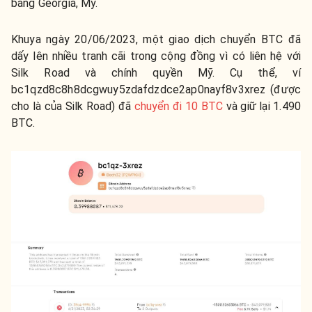
bang Georgia, Mỹ.
Khuya ngày 20/06/2023, một giao dịch chuyển BTC đã
dấy lên nhiều tranh cãi trong cộng đồng vì có liên hệ với
Silk Road và chính quyền Mỹ. Cụ thể, ví
bc1qzd8c8h8dcgwuy5zdafdzdce2ap0nayf8v3xrez (được
cho là của Silk Road) đã
chuyển đi 10 BTC
và giữ lại 1.490
BTC.