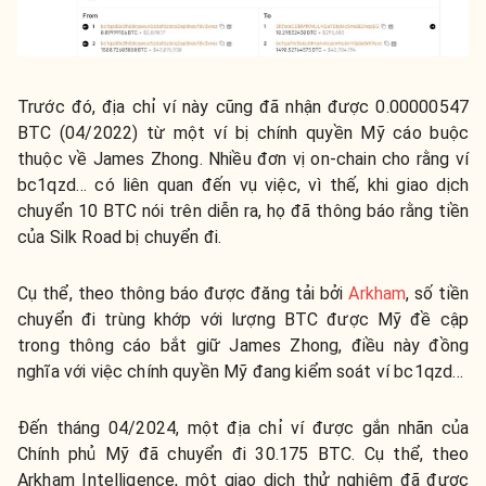
Trước đó, địa chỉ ví này cũng đã nhận được 0.00000547
BTC (04/2022) từ một ví bị chính quyền Mỹ cáo buộc
thuộc về James Zhong. Nhiều đơn vị on-chain cho rằng ví
bc1qzd… có liên quan đến vụ việc, vì thế, khi giao dịch
chuyển 10 BTC nói trên diễn ra, họ đã thông báo rằng tiền
của Silk Road bị chuyển đi.
Cụ thể, theo thông báo được đăng tải bởi
Arkham
, số tiền
chuyển đi trùng khớp với lượng BTC được Mỹ đề cập
trong thông cáo bắt giữ James Zhong, điều này đồng
nghĩa với việc chính quyền Mỹ đang kiểm soát ví bc1qzd…
Đến tháng 04/2024, một địa chỉ ví được gắn nhãn của
Chính phủ Mỹ đã chuyển đi 30.175 BTC. Cụ thể, theo
Arkham Intelligence, một giao dịch thử nghiệm đã được