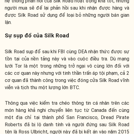
hệ thống phản hồi của Silk Road hoạt động khá tốt, những
người mua sẽ để lại phản hồi sau khi nhận được hàng và
được Silk Road sử dụng để loại bỏ những người bán gian
lận.
Sự sụp đổ của Silk Road
Silk Road sụp đổ sau khi FBI cùng DEA nhận thức được sự
tồn tại của nền tảng này và vào cuộc điều tra. Dù mạng
lưới Tor là một trong những trở ngại vô cùng lớn đối với
các cơ quan này nhưng với tinh thần trấn áp tội phạm, cả 2
cơ quan đã thành công trong việc đóng cửa Silk Road vĩnh
viễn và tịch thu một lượng lớn BTC.
Thông qua việc kiểm tra chéo thông tin cá nhân trên các
món hàng khả nghi chuyển liên tục từ Canada đến cùng
một địa chỉ tại thành phố San Francisco, Dread Pirate
Roberts đã bị lộ danh tính và người đứng sau Silk Road
tên là Ross Ulbricht, người này đã bị kết án vào năm 2015