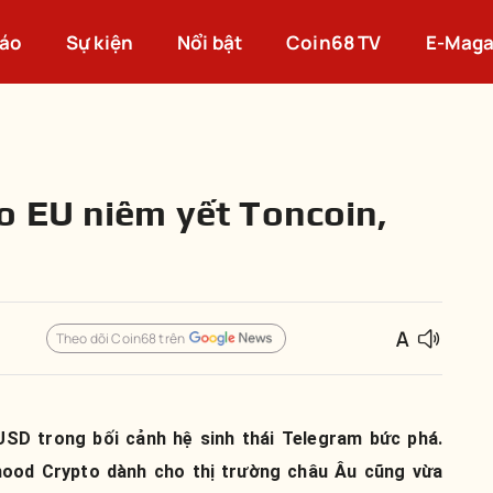
cáo
Sự kiện
Nổi bật
Coin68 TV
E-Maga
 EU niêm yết Toncoin,
Theo dõi Coin68 trên
USD trong bối cảnh hệ sinh thái Telegram bức phá.
hood Crypto dành cho thị trường châu Âu cũng vừa