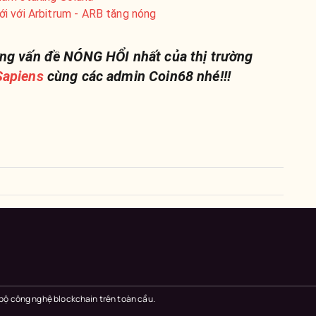
i với Arbitrum - ARB tăng nóng
ng vấn đề NÓNG HỔI nhất của thị trường
apiens
cùng các admin Coin68 nhé!!!
 bộ công nghệ blockchain trên toàn cầu.