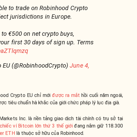
ble to trade on Robinhood Crypto
ect jurisdictions in Europe.
to €500 on net crypto buys,
 your first 30 days of sign up. Terms
xeaZTlqmzq
o EU (@RobinhoodCrypto)
June 4,
hood Crypto EU chỉ mới
được ra mắt
hồi cuối năm ngoái,
ợc tiêu chuẩn hà khắc của giới chức pháp lý lục địa già.
rkets Inc. là nền tảng giao dịch tài chính có trụ sở tại
chiếc ví Bitcoin lớn thứ 3 thế giới
đang nắm giữ 118.300
der ETH
là thuộc sở hữu của Robinhood.