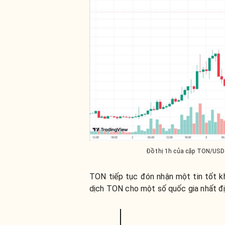
Đồ thị 1h của cặp TON/USDT
TON tiếp tục đón nhận một tin tốt k
dịch TON cho một số quốc gia nhất đị