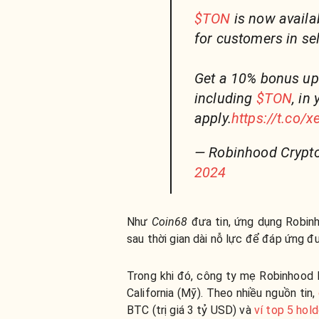
$TON
is now availa
for customers in sel
Get a 10% bonus up 
including
$TON
, in
apply.
https://t.co/
— Robinhood Crypt
2024
Như
Coin68
đưa tin, ứng dụng Robin
sau thời gian dài nỗ lực để đáp ứng đư
Trong khi đó, công ty mẹ Robinhood Ma
California (Mỹ). Theo nhiều nguồn tin,
BTC (trị giá 3 tỷ USD) và
ví top 5 hol