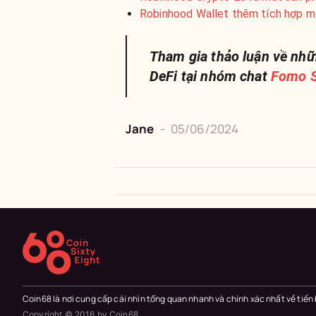
Robinhood Wallet thêm tích hợp mớ
Tham gia thảo luận về nhữ
DeFi tại nhóm chat
Fomo S
Jane
-
05/06/2024
Coin68 là nơi cung cấp cái nhìn tổng quan nhanh và chính xác nhất về tiến
Copyright © 2016 by Coin68