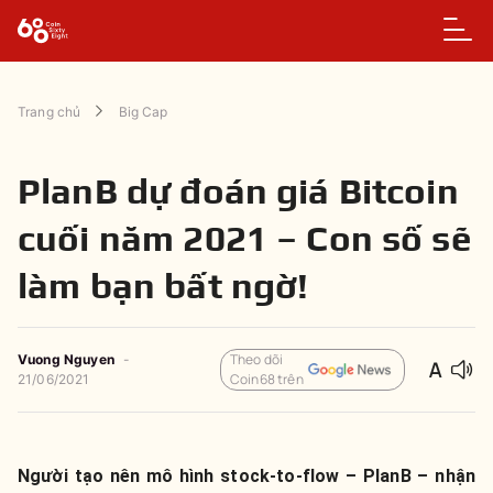
Trang chủ
Big Cap
PlanB dự đoán giá Bitcoin
cuối năm 2021 – Con số sẽ
làm bạn bất ngờ!
Theo dõi
Vuong Nguyen
-
Coin68 trên
21/06/2021
Người tạo nên mô hình stock-to-flow – PlanB – nhận