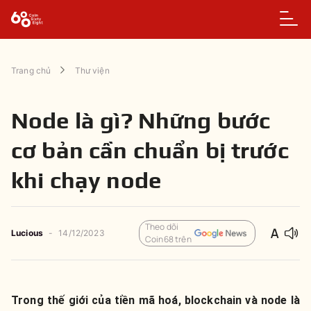
Trang chủ
Thư viện
Node là gì? Những bước
cơ bản cần chuẩn bị trước
khi chạy node
Theo dõi
Lucious
-
14/12/2023
Coin68 trên
Trong thế giới của tiền mã hoá, blockchain và node là