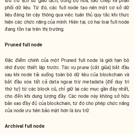
lưu trữ lịch sử giao dịch, đồng bộ hoá, sao chép và phân
phối dữ liệu. Từ đó, các full node tạo nên một cơ sở dữ
liệu đáng tin cậy thông qua việc tuân thủ quy tắc khi thực
hiện các chức năng của mình. Hiện tại, có hai loại full node
đang tồn tại trên thị trường.
Pruned full node
Đặc điểm chính của một Pruned full node là giới hạn bộ
nhớ được thiết lập trước. Tác vụ prune (cắt giũa) bắt đầu
sau khi node tải xuống toàn bộ dữ liệu của blockchain và
bắt đầu xóa tất cả data ngoại trừ metadata (để duy trì
thứ tự) từ các block cũ, chỉ giữ lại các mục gần đây nhất,
cho đến khi dung lượng đầy. Các node này không sở hữu
bản sao đầy đủ của blockchain, từ đó cho phép chức năng
của node ưu tiên bảo mật hơn là lưu trữ.
Archival full node