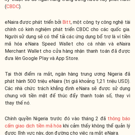
(
CBDC
).
eNaira được phát triển bởi
Bitt
, một công ty công nghệ tài
chính có kinh nghiệm phát triển CBDC cho các quốc gia.
Người sử dụng sẽ có thể tải các ứng dụng bổ trợ là ví tiền
mã hóa eNaira Speed Wallet cho cá nhân và eNaira
Merchant Wallet cho cửa hàng nhận thanh toán đã được
đưa lên Google Play và App Store.
Tại thời điểm ra mắt, ngân hàng trung ương Nigeria đã
phát hành 500 triệu eNaira (trị giá khoảng 1,21 triệu USD).
Các nhà chức trách khẳng định eNaira sẽ được sử dụng
chung với tiền mặt để thúc đẩy thanh toán số, thay vì
thay thế nó.
Chính quyền Nigeria trước đó vào tháng 2 đã
thông báo
cấm giao dịch tiền mã hóa
khi cảm thấy không thể quản lý
được lĩnh vực này, dọn đường cho việc ra mắt eNaira.