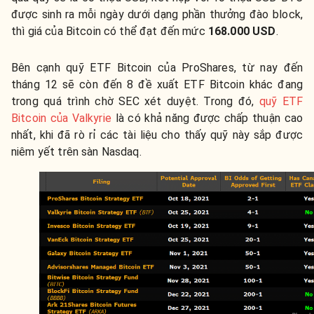
được sinh ra mỗi ngày dưới dạng phần thưởng đào block,
thì giá của Bitcoin có thể đạt đến mức
168.000 USD
.
Bên cạnh quỹ ETF Bitcoin của ProShares, từ nay đến
tháng 12 sẽ còn đến 8 đề xuất ETF Bitcoin khác đang
trong quá trình chờ SEC xét duyệt. Trong đó,
quỹ ETF
Bitcoin của Valkyrie
là có khả năng được chấp thuận cao
nhất, khi đã rò rỉ các tài liệu cho thấy quỹ này sắp được
niêm yết trên sàn Nasdaq.