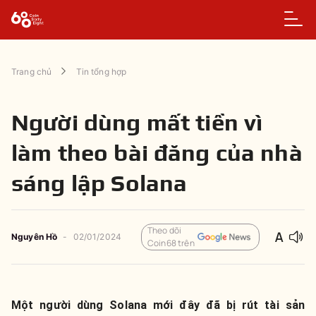
Trang chủ
Tin tổng hợp
Người dùng mất tiền vì
làm theo bài đăng của nhà
sáng lập Solana
Theo dõi
Nguyên
Hồ
-
02/01/2024
Coin68 trên
Một người dùng Solana mới đây đã bị rút tài sản