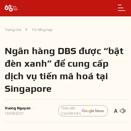
Trang chủ
Tin tổng hợp
Ngân hàng DBS được “bật
đèn xanh” để cung cấp
dịch vụ tiền mã hoá tại
Singapore
Theo dõi
Vuong Nguyen
-
Coin68 trên
12/08/2021