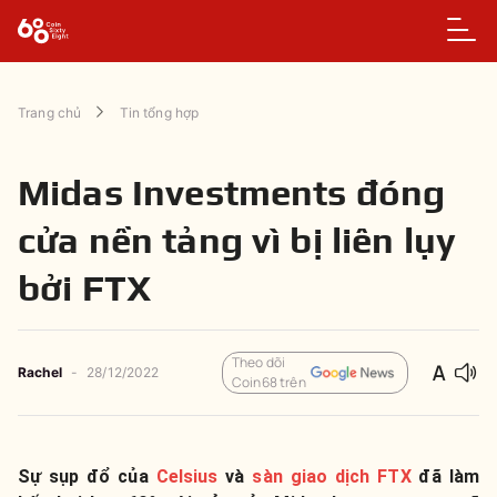
Trang chủ
Tin tổng hợp
Midas Investments đóng
cửa nền tảng vì bị liên lụy
bởi FTX
Theo dõi
Rachel
-
28/12/2022
Coin68 trên
Sự sụp đổ của
Celsius
và
sàn giao dịch FTX
đã làm