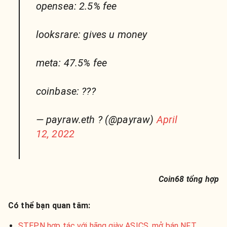
opensea: 2.5% fee
looksrare: gives u money
meta: 47.5% fee
coinbase: ???
— payraw.eth ? (@payraw)
April
12, 2022
Coin68 tổng hợp
Có thể bạn quan tâm:
STEPN hợp tác với hãng giày ASICS, mở bán NFT