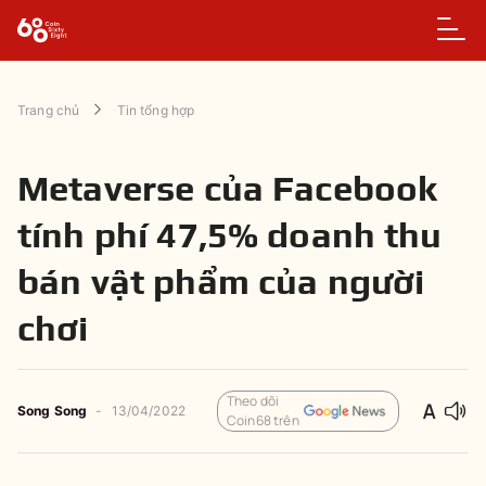
Trang chủ
Tin tổng hợp
Metaverse của Facebook
tính phí 47,5% doanh thu
bán vật phẩm của người
chơi
Theo dõi
Song Song
-
13/04/2022
Coin68 trên