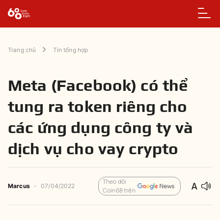
Trang chủ
Tin tổng hợp
Meta (Facebook) có thể
tung ra token riêng cho
các ứng dụng công ty và
dịch vụ cho vay crypto
Theo dõi
Marcus
-
07/04/2022
Coin68 trên