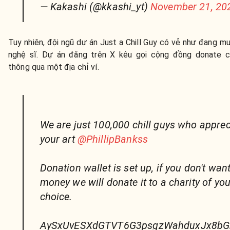
— Kakashi (@kkashi_yt)
November 21, 20
Tuy nhiên, đội ngũ dự án Just a Chill Guy có vẻ như đang m
nghệ sĩ. Dự án đăng trên X kêu gọi cộng đồng donate ch
thông qua một địa chỉ ví.
We are just 100,000 chill guys who apprec
your art
@PhillipBankss
Donation wallet is set up, if you don't wan
money we will donate it to a charity of you
choice.
AySxUvESXdGTVT6G3psgzWahduxJx8bG