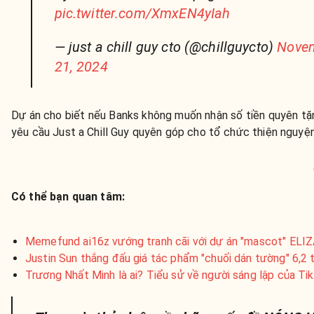
pic.twitter.com/XmxEN4yIah
— just a chill guy cto (@chillguycto)
Nove
21, 2024
Dự án cho biết nếu Banks không muốn nhận số tiền quyên tặn
yêu cầu Just a Chill Guy quyên góp cho tổ chức thiện nguyện
Có thể bạn quan tâm:
Memefund ai16z vướng tranh cãi với dự án "mascot" ELI
Justin Sun thắng đấu giá tác phẩm "chuối dán tường" 6,2 
Trương Nhất Minh là ai? Tiểu sử về người sáng lập của Ti