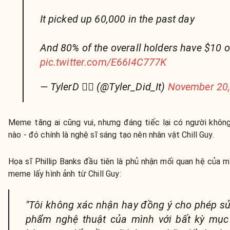
It picked up 60,000 in the past day
And 80% of the overall holders have $10 
pic.twitter.com/E66I4C777K
— TylerD 🧙‍♂️ (@Tyler_Did_It)
November 20,
Meme tăng ai cũng vui, nhưng đáng tiếc lại có người không
nào - đó chính là nghệ sĩ sáng tạo nên nhân vật Chill Guy.
Họa sĩ Phillip Banks đầu tiên là phủ nhận mối quan hệ của 
meme lấy hình ảnh từ Chill Guy:
"Tôi không xác nhận hay đồng ý cho phép s
phẩm nghệ thuật của mình với bất kỳ mục