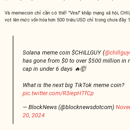
Và memecoin chỉ cần có thế! "Viral" khắp mạng xã hội, CH
vọt lên mức vốn hóa hơn 500 triệu USD chỉ trong chưa đầy 1
Solana meme coin $CHILLGUY (
@chillguy
has gone from $0 to over $500 million in
cap in under 6 days 🔥🤯
What is the next big TikTok meme coin?
pic.twitter.com/R3iepHTfCp
— BlockNews (@blocknewsdotcom)
Nove
20, 2024