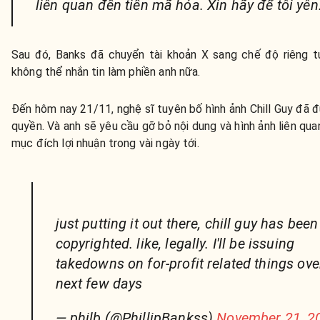
liên quan đến tiền mã hóa. Xin hãy để tôi yên.
Sau đó, Banks đã chuyển tài khoản X sang chế độ riêng 
không thể nhắn tin làm phiền anh nữa.
Đến hôm nay 21/11, nghệ sĩ tuyên bố hình ảnh Chill Guy đã 
quyền. Và anh sẽ yêu cầu gỡ bỏ nội dung và hình ảnh liên quan
mục đích lợi nhuận trong vài ngày tới.
just putting it out there, chill guy has been
copyrighted. like, legally. I'll be issuing
takedowns on for-profit related things ove
next few days
— philb (@PhillipBankss)
November 21, 2