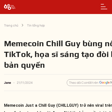
Trang chủ
Tin tổng hợp
Memecoin Chill Guy bùng n
TikTok, họa sĩ sáng tạo đòi 
bản quyền
Theo dõi Coin68 trên
Jane
-
21/11/2024
Memecoin Just a Chill Guy (CHILLGUY) trở nên viral trê