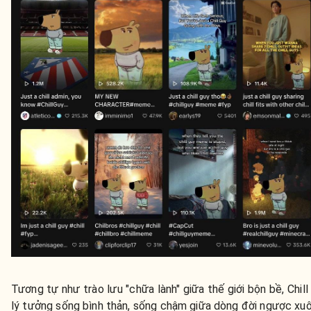
Tương tự như trào lưu "chữa lành" giữa thế giới bộn bề, Chill
lý tưởng sống bình thản, sống chậm giữa dòng đời ngược xuô