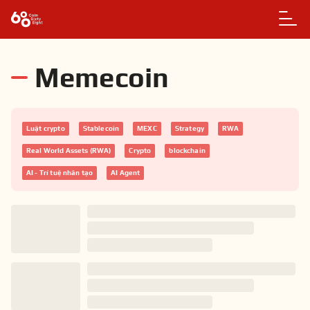
Memecoin
Luật crypto
Stablecoin
MEXC
Strategy
RWA
Real World Assets (RWA)
Crypto
blockchain
AI - Trí tuệ nhân tạo
AI Agent