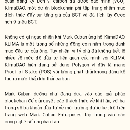
quan đăng ký Đơn vị carbon đã được xác minh (VCU).
KlimaDAO, một dự án blockchain phi tập trung nhằm mục
đích thúc đẩy sự tăng giá của BCT và đã tích lũy được
hơn 9 triệu BCT.
Không có gì ngạc nhiên khi Mark Cuban ủng hộ KlimaDAO.
KLIMA là một trong số những đồng coin nằm trong danh
mục đầu tư của ông. Tuy nhiên, vị tỷ phú đã không tiết lộ
nhiều về mức độ đầu tư liên quan của mình với KLIMA.
KlimaDAO hiện đang sử dụng Polygon vì đây là mạng
Proof-of-Stake (POS) với lượng phát thải không đáng kể
tạo ra mức thấp khí thải carbon.
Mark Cuban dường như đang dựa vào các giải pháp
blockchain để giải quyết các thách thức về khí hậu, với hai
trong số ba khoản đầu tư về môi trường được liệt kê trên
trang web Mark Cuban Enterprises tập trung vào các
công nghệ sổ cái phân tán.