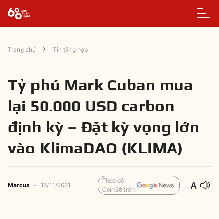
Trang chủ
Tin tổng hợp
Tỷ phú Mark Cuban mua
lại 50.000 USD carbon
định kỳ – Đặt kỳ vọng lớn
vào KlimaDAO (KLIMA)
Theo dõi
Marcus
-
16/11/2021
Coin68 trên