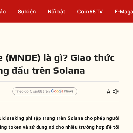
cáo
Sự kiện
Nổi bật
Coin68 TV
E-Maga
 (MNDE) là gì? Giao thức
àng đầu trên Solana
Theo dõi Coin68 trên
quid staking phi tập trung trên Solana cho phép người
king token và sử dụng nó cho nhiều trường hợp để tối