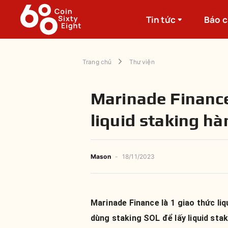
Tin tức
Báo 
Trang chủ
Thư viện
Marinade Finance
liquid staking h
Mason
-
18/11/2023
Marinade Finance là 1 giao thức li
dùng staking SOL để lấy liquid sta