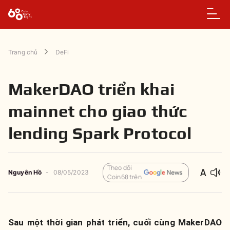
Trang chủ
DeFi
MakerDAO triển khai
mainnet cho giao thức
lending Spark Protocol
Theo dõi
Nguyên
Hồ
-
08/05/2023
Coin68 trên
Sau một thời gian phát triển, cuối cùng MakerDAO