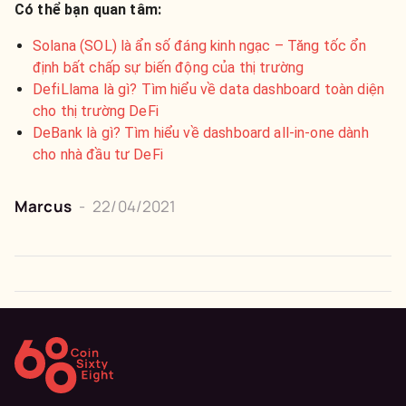
Có thể bạn quan tâm:
Solana (SOL) là ẩn số đáng kinh ngạc – Tăng tốc ổn
định bất chấp sự biến động của thị trường
DefiLlama là gì? Tìm hiểu về data dashboard toàn diện
cho thị trường DeFi
DeBank là gì? Tìm hiểu về dashboard all-in-one dành
cho nhà đầu tư DeFi
Marcus
-
22/04/2021