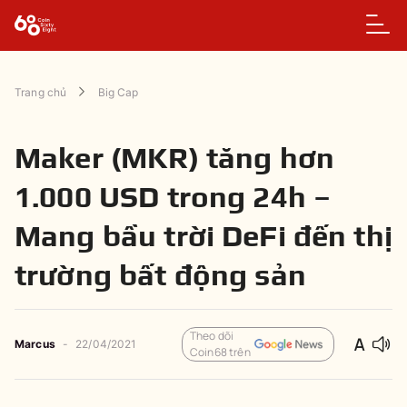
Trang chủ
Big Cap
Maker (MKR) tăng hơn
1.000 USD trong 24h –
Mang bầu trời DeFi đến thị
trường bất động sản
Theo dõi
Marcus
-
22/04/2021
Coin68 trên