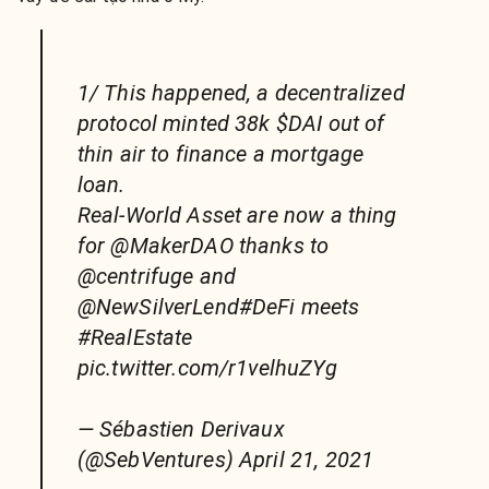
1/ This happened, a decentralized
protocol minted 38k $DAI out of
thin air to finance a mortgage
loan.
Real-World Asset are now a thing
for @MakerDAO thanks to
@centrifuge and
@NewSilverLend#DeFi meets
#RealEstate
pic.twitter.com/r1velhuZYg
— Sébastien Derivaux
(@SebVentures) April 21, 2021