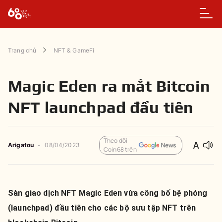
Trang chủ
NFT & GameFi
Magic Eden ra mắt Bitcoin
NFT launchpad đầu tiên
Theo dõi
Arigatou
-
08/04/2023
Coin68 trên
Sàn giao dịch NFT Magic Eden vừa công bố bệ phóng
(launchpad) đầu tiên cho các bộ sưu tập NFT trên