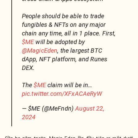
People should be able to trade
fungibles & NFTs on any major
chain any time, all in 1 place. First,
$ME
will be adopted by
@MagicEden
, the largest BTC
dApp, NFT platform, and Runes
DEX.
The
$ME
claim will be in…
pic.twitter.com/XFxACAeRyW
— $ME (@MeFndn)
August 22,
2024