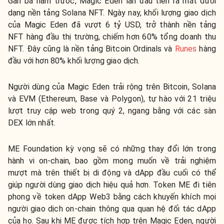
Gần ba năm trước, Magic Eden lần đầu tiên ra mắt dưới
dạng nền tảng Solana NFT. Ngày nay, khối lượng giao dịch
của Magic Eden đã vượt 6 tỷ USD, trở thành nền tảng
NFT hàng đầu thị trường, chiếm hơn 60% tổng doanh thu
NFT. Đây cũng là nền tảng Bitcoin Ordinals và
Runes
hàng
đầu với hơn 80% khối lượng giao dịch.
Người dùng của Magic Eden trải rộng trên Bitcoin, Solana
và EVM (Ethereum, Base và Polygon), tự hào với 21 triệu
lượt truy cập web trong quý 2, ngang bằng với các sàn
DEX lớn nhất.
ME Foundation kỳ vọng sẽ có những thay đổi lớn trong
hành vi on-chain, bao gồm mong muốn về trải nghiệm
mượt mà trên thiết bị di động và dApp đầu cuối có thể
giúp người dùng giao dịch hiệu quả hơn. Token ME đi tiên
phong về token dApp Web3 bằng cách khuyến khích mọi
người giao dịch on-chain thông qua quan hệ đối tác dApp
của họ. Sau khi ME được tích hợp trên Magic Eden, người