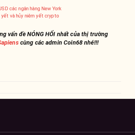
u USD các ngân hàng New York
yết và hủy niêm yết crypto
ng vấn đề NÓNG HỔI nhất của thị trường
apiens
cùng các admin Coin68 nhé!!!