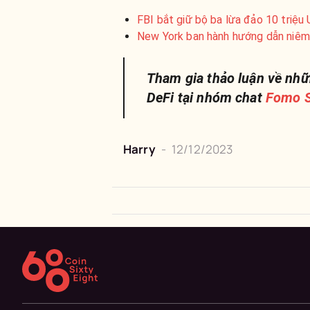
FBI bắt giữ bộ ba lừa đảo 10 triệ
New York ban hành hướng dẫn niêm 
Tham gia thảo luận về nhữ
DeFi tại nhóm chat
Fomo S
Harry
-
12/12/2023