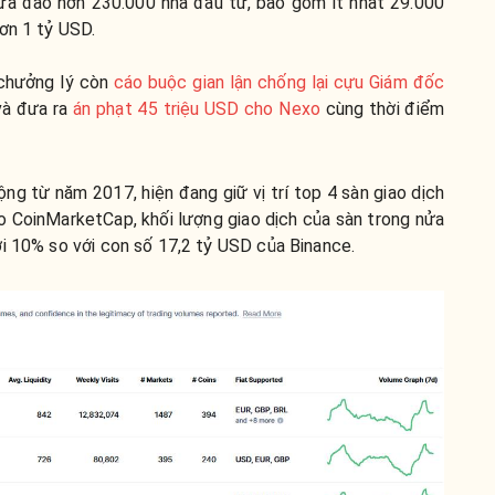
 lừa đảo hơn 230.000 nhà đầu tư, bao gồm ít nhất 29.000
hơn 1 tỷ USD.
chưởng lý còn
cáo buộc gian lận chống lại cựu Giám đốc
à đưa ra
án phạt 45 triệu USD cho Nexo
cùng thời điểm
ộng từ năm 2017, hiện đang giữ vị trí top 4 sàn giao dịch
o CoinMarketCap, khối lượng giao dịch của sàn trong nửa
ới 10% so với con số 17,2 tỷ USD của Binance.