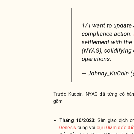
1/ I want to update 
compliance action.
settlement with the
(NYAG), solidifyin
operations.
— Johnny_KuCoin (
Trước Kucoin, NYAG đã từng có hành
gồm:
Tháng 10/2023:
Sàn giao dịch cr
Genesis
cùng với
cựu Giám đốc đi