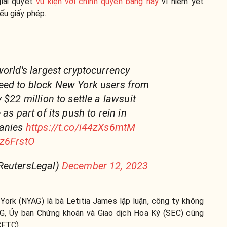
giải quyết
vụ kiện với chính quyền bang này
vì niêm yết
ếu giấy phép.
world's largest cryptocurrency
eed to block New York users from
 $22 million to settle a lawsuit
as part of its push to rein in
panies
https://t.co/i44zXs6mtM
Pz6FrstO
ReutersLegal)
December 12, 2023
York (NYAG) là bà Letitia James
lập luận, công ty không
AG, Ủy ban Chứng khoán và Giao dịch Hoa Kỳ (SEC) cũng
CFTC).