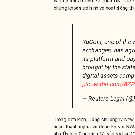
và
nộp khoản tiền 22 triệu USD để 
chứng khoán trá hình và hoạt động thi
KuCoin, one of the 
exchanges, has agr
its platform and pay
brought by the state 
digital assets com
pic.twitter.com/8Z
— Reuters Legal (@
Trong đơn kiện, Tổng chưởng lý New 
hoàn thành nghĩa vụ đăng ký với NY
như Ủy ban Giao dịch Tài sản Kỳ hạn (