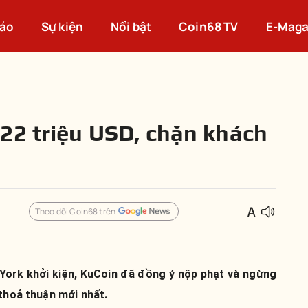
cáo
Sự kiện
Nổi bật
Coin68 TV
E-Maga
22 triệu USD, chặn khách
Theo dõi Coin68 trên
York khởi kiện, KuCoin đã đồng ý nộp phạt và ngừng
 thoả thuận mới nhất.