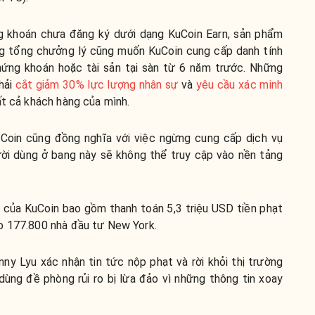
g khoán chưa đăng ký dưới dạng KuCoin Earn, sản phẩm
g tổng chưởng lý cũng muốn KuCoin cung cấp danh tính
ứng khoán hoặc tài sản tại sàn từ 6 năm trước. Những
hải
cắt giảm 30% lực lượng nhân sự
và
yêu cầu xác minh
ất cả khách hàng của mình.
uCoin cũng đồng nghĩa với việc ngừng cung cấp dịch vụ
ười dùng ở bang này sẽ không thể truy cập vào nền tảng
SD của KuCoin bao gồm
thanh toán 5,3 triệu USD tiền phạt
o 177.800 nhà đầu tư New York.
nny Lyu xác nhận tin tức nộp phạt và rời khỏi thị trường
ùng đề phòng rủi ro bị lừa đảo vì những thông tin xoay