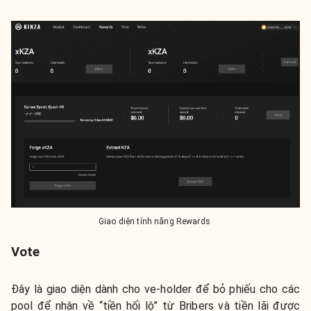
Giao diện tính năng Rewards
Vote
Đây là giao diện dành cho ve-holder để bỏ phiếu cho các
pool để nhận về “tiền hối lộ” từ Bribers và tiền lãi được