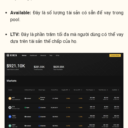
Available:
Đây là số lượng tài sản có sẵn để vay trong
pool.
LTV:
Đây là phần trăm tối đa mà người dùng có thể vay
dựa trên tài sản thế chấp của họ.