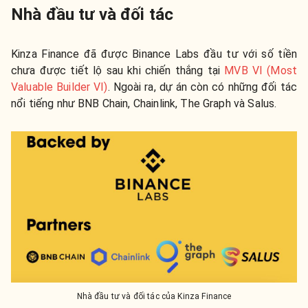
Nhà đầu tư và đối tác
Kinza Finance đã được Binance Labs đầu tư với số tiền
chưa được tiết lộ sau khi chiến thắng tại
MVB VI (Most
Valuable Builder VI)
. Ngoài ra, dự án còn có những đối tác
nổi tiếng như BNB Chain, Chainlink, The Graph và Salus.
Nhà đầu tư và đối tác của Kinza Finance