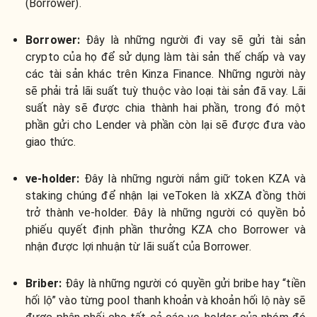
(Borrower).
Borrower:
Đây là những người đi vay sẽ gửi tài sản
crypto của họ để sử dụng làm tài sản thế chấp và vay
các tài sản khác trên Kinza Finance. Những người này
sẽ phải trả lãi suất tuỳ thuộc vào loại tài sản đã vay. Lãi
suất này sẽ được chia thành hai phần, trong đó một
phần gửi cho Lender và phần còn lại sẽ được đưa vào
giao thức.
ve-holder:
Đây
là những người nắm giữ token KZA và
staking chúng để nhận lại veToken là xKZA đồng thời
trở thành ve-holder. Đây là những người có quyền bỏ
phiếu quyết định phần thưởng KZA cho Borrower và
nhận được lợi nhuận từ lãi suất của Borrower.
Briber:
Đây là những người có quyền gửi bribe hay “tiền
hối lộ” vào từng pool thanh khoản và khoản hối lộ này sẽ