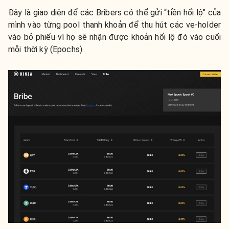
Đây là giao diện để các Bribers có thể gửi “tiền hối lộ” của
mình vào từng pool thanh khoản để thu hút các ve-holder
vào bỏ phiếu vì họ sẽ nhận được khoản hối lộ đó vào cuối
mỗi thời kỳ (Epochs).