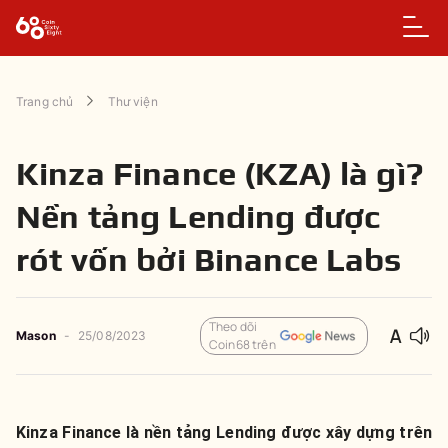
Trang chủ
Thư viện
Kinza Finance (KZA) là gì?
Nền tảng Lending được
rót vốn bởi Binance Labs
Theo dõi
Mason
-
25/08/2023
Coin68 trên
Kinza Finance là nền tảng Lending được xây dựng trên