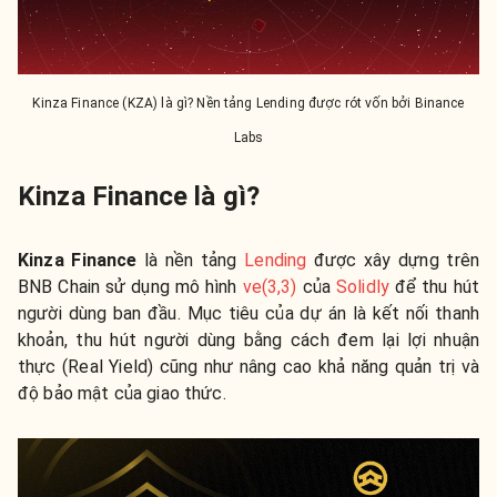
Kinza Finance (KZA) là gì? Nền tảng Lending được rót vốn bởi Binance
Labs
Kinza Finance là gì?
Kinza Finance
là nền tảng
Lending
được xây dựng trên
BNB Chain sử dụng mô hình
ve(3,3)
của
Solidly
để thu hút
người dùng ban đầu. Mục tiêu của dự án là kết nối thanh
khoản, thu hút người dùng bằng cách đem lại lợi nhuận
thực (Real Yield) cũng như nâng cao khả năng quản trị và
độ bảo mật của giao thức.