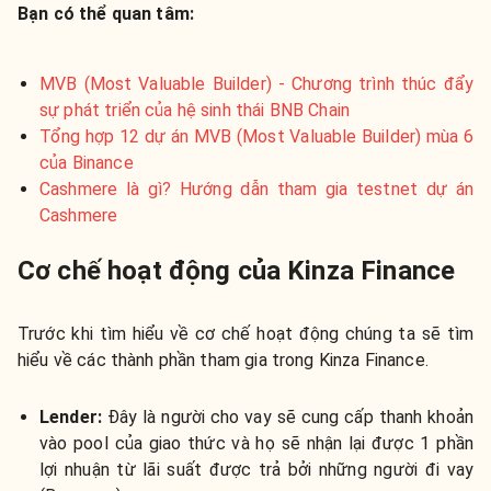
Bạn có thể quan tâm:
MVB (Most Valuable Builder) - Chương trình thúc đẩy
sự phát triển của hệ sinh thái BNB Chain
Tổng hợp 12 dự án MVB (Most Valuable Builder) mùa 6
của Binance
Cashmere là gì? Hướng dẫn tham gia testnet dự án
Cashmere
Cơ chế hoạt động của Kinza Finance
Trước khi tìm hiểu về cơ chế hoạt động chúng ta sẽ tìm
hiểu về các thành phần tham gia trong Kinza Finance.
Lender:
Đây là người cho vay sẽ cung cấp thanh khoản
vào pool của giao thức và họ sẽ nhận lại được 1 phần
lợi nhuận từ lãi suất được trả bởi những người đi vay