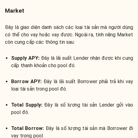
Market
Đây là giao diện danh sách các loại tài sản mà người dùng
có thể cho vay hoặc vay được. Ngoài ra, tính năng Market
còn cung cấp các thông tin sau:
Supply APY:
Đây là lãi suất Lender nhận được khi cung
cấp thanh khoản cho pool đó.
Borrow APY:
Đây là lãi suất Borrower phải trả khi vay
loại tài sản trong pool đó.
Total Supply:
Đây là số lượng tài sản Lender gửi vào
pool đó.
Total Borrow:
Đây là số lượng tài sản mà Borrower đi
vay trong pool.