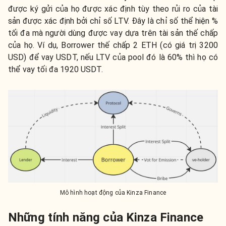
được ký gửi của họ được xác định tùy theo rủi ro của tài
sản được xác định bởi chỉ số LTV. Đây là chỉ số thể hiện %
tối đa mà người dùng được vay dựa trên tài sản thế chấp
của họ. Ví dụ, Borrower thế chấp 2 ETH (có giá trị 3200
USD) để vay USDT, nếu LTV của pool đó là 60% thì họ có
thể vay tối đa 1920 USDT.
Mô hình hoạt động của Kinza Finance
Những tính năng của Kinza Finance