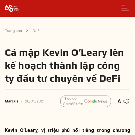
Trang chủ
DeFi
Cá mập Kevin O’Leary lên
kế hoạch thành lập công
ty đầu tư chuyên về DeFi
Theo dõi
Marcus
-
26/05/2021
Coin68 trên
Kevin O’Leary, vị triệu phú nổi tiếng trong chương