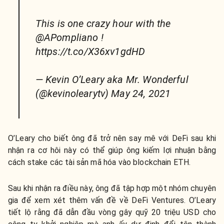
This is one crazy hour with the
@APompliano !
https://t.co/X36xv1gdHD
— Kevin O’Leary aka Mr. Wonderful
(@kevinolearytv) May 24, 2021
O’Leary cho biết ông đã trở nên say mê với DeFi sau khi
nhận ra cơ hôi này có thể giúp ông kiếm lợi nhuận bằng
cách stake các tài sản mã hóa vào blockchain ETH.
Sau khi nhận ra điều này, ông đã tập hợp một nhóm chuyên
gia để xem xét thêm vấn đề về DeFi Ventures. O’Leary
tiết lộ rằng đã dẫn đầu vòng gây quỹ 20 triệu USD cho