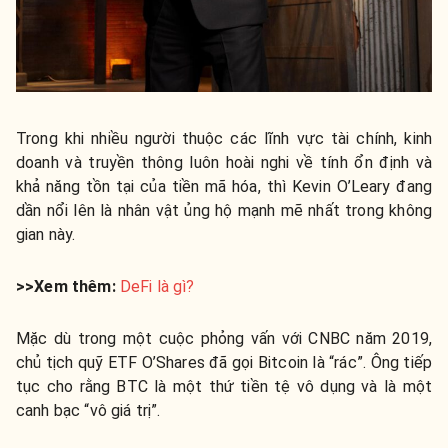
Trong khi nhiều người thuộc các lĩnh vực tài chính, kinh
doanh và truyền thông luôn hoài nghi về tính ổn định và
khả năng tồn tại của tiền mã hóa, thì Kevin O’Leary đang
dần nổi lên là nhân vật ủng hộ mạnh mẽ nhất trong không
gian này.
>>Xem thêm:
DeFi là gì?
Mặc dù trong một cuộc phỏng vấn với CNBC năm 2019,
chủ tịch quỹ ETF O’Shares đã gọi Bitcoin là “rác”. Ông tiếp
tục cho rằng BTC là một thứ tiền tệ vô dụng và là một
canh bạc “vô giá trị”.