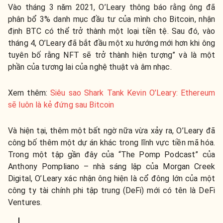
Vào tháng 3 năm 2021, O’Leary thông báo rằng ông đã
phân bổ 3% danh mục đầu tư của mình cho Bitcoin, nhận
định BTC có thể trở thành một loại tiền tệ. Sau đó, vào
tháng 4, O’Leary đã bắt đầu một xu hướng mới hơn khi ông
tuyên bố rằng NFT sẽ trở thành hiện tượng” và là một
phần của tương lai của nghệ thuật và âm nhạc.
Xem thêm:
Siêu sao Shark Tank Kevin O’Leary: Ethereum
sẽ luôn là kẻ đứng sau Bitcoin
Và hiện tại, thêm một bất ngờ nữa vừa xảy ra, O’Leary đã
công bố thêm một dự án khác trong lĩnh vực tiền mã hóa.
Trong một tập gần đây của “The Pomp Podcast” của
Anthony Pompliano – nhà sáng lập của Morgan Creek
Digital, O’Leary xác nhận ông hiện là cổ đông lớn của một
công ty tài chính phi tập trung (DeFi) mới có tên là DeFi
Ventures.