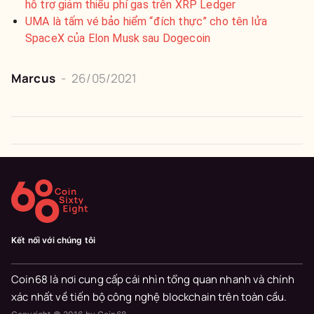
hỗ trợ giảm thiểu phí gas trên XRP Ledger
UMA là tấm vé bảo hiểm “đích thực” cho tên lửa
SpaceX của Elon Musk sau Dogecoin
Marcus
-
26/05/2021
Kết nối với chúng tôi
Coin68 là nơi cung cấp cái nhìn tổng quan nhanh và chính
xác nhất về tiến bộ công nghệ blockchain trên toàn cầu.