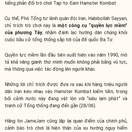
tiếng phản đối trò chơi Tap-to-Earn Hamster Kombat.
Cụ thể, Phó Tổng tư lệnh quân đội Iran, Habibollah Sayyari,
chỉ trích trò chơi này là
một công cụ “quyền lực mềm”
của phương Tây
, nhằm đánh lạc hướng dân chúng khỏi
cuộc bầu cử tổng thống sắp tới của đế quốc Ba Tư.
Quyền lực mềm lần đầu tiên xuất hiện vào năm 1990, mô
tả khả năng giành thứ mình muốn không phải bằng vũ lực,
mà thông qua việc tác động lên người khác.
Những lời chỉ trích được đưa ra sau khi hàng triệu người
dân Iran kéo nhau vào Hamster Kombat kiếm tiền, trong
bối cảnh nước này đang vật lộn với “siêu lạm phát” và
tranh cử Tổng thống đang đến gần (28/06).
Hãng tin
JameJam
cũng lặp lại quan điểm của chính phủ,
cảnh báo trò chơi là hiện thân của xu hướng nguy hiểm