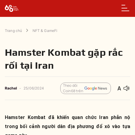
Trang chủ
NFT & GameFi
Hamster Kombat gặp rắc
rối tại Iran
Theo dõi
Rachel
-
25/06/2024
Coin68 trên
Hamster Kombat đã khiến quan chức Iran phẫn nộ
trong bối cảnh người dân địa phương đổ xô vào tựa