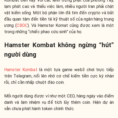
Kombat đến vậy. Với các lệnh trừng phạt của phương Tây,
lạm phát cao và thiếu việc làm, nhiều người Iran phải chật
vật kiếm sống. Một bộ phận lớn đã tìm đến crypto và bắt
đầu quan tâm đến tiền tệ kỹ thuật số của ngân hàng trung
ương (
CBDC
). Và Hamster Komat cũng được xem là một
trong những “chiếc phao cứu sinh” của họ.
Hamster Kombat không ngừng “hút”
người dùng
Hamster Kombat
là một tựa game web3 chơi trực tiếp
trên Telegram, nổi lên nhờ cơ chế kiếm tiền cực kỳ nhàn
rỗi, chỉ cần nhấp chuột đào coin.
Mỗi người dùng được ví như một CEO, hàng ngày vào điểm
danh và làm nhiệm vụ để tích lũy thêm coin. Hiện dự án
vẫn chưa phát hành token chính thức.