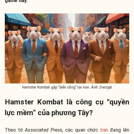
game này.
H
amster Kombat gặp "biến căng" tại Iran. Ảnh: Decrypt
Hamster Kombat là công cụ “quyền
lực mềm” của phương Tây?
Theo tờ
Associated Pres
s, các quan chức
Iran
đang lên