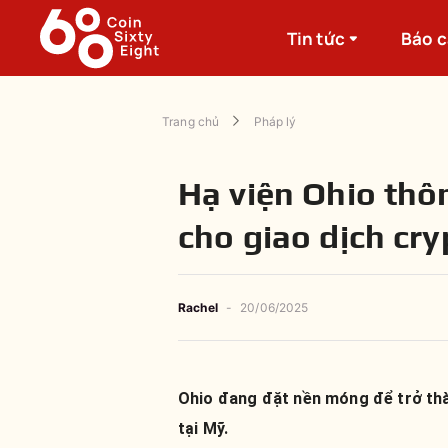
Tin tức
Báo 
Trang chủ
Pháp lý
Hạ viện Ohio thô
cho giao dịch cr
Rachel
-
20/06/2025
Ohio đang đặt nền móng để trở thà
tại Mỹ.