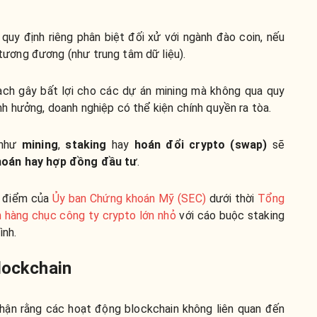
uy định riêng phân biệt đối xử với ngành đào coin, nếu
tương đương (như trung tâm dữ liệu).
ch gây bất lợi cho các dự án mining mà không qua quy
nh hưởng, doanh nghiệp có thể kiện chính quyền ra tòa.
 như
mining
,
staking
hay
hoán đổi crypto (swap)
sẽ
hoán hay hợp đồng đầu tư
.
n điểm của
Ủy ban Chứng khoán Mỹ (SEC)
dưới thời
Tổng
n hàng chục công ty crypto lớn nhỏ
với cáo buộc staking
ình.
lockchain
nhận rằng các hoạt động blockchain không liên quan đến