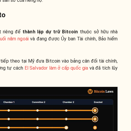
 sản số của riêng họ.
to
t riêng để
thành lập dự trữ Bitcoin
thuộc sở hữu nhà
uối năm ngoái
và đang được Ủy ban Tài chính, Bảo hiểm
tiếp theo tại Mỹ đưa Bitcoin vào bảng cân đối tài chính,
ương tự cách
El Salvador làm ở cấp quốc gia
và đã tích lũy