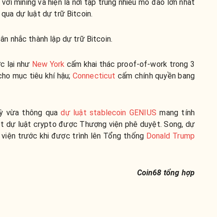
 với mining và hiện là nơi tập trung nhiều mỏ đào lớn nhất
qua dự luật dự trữ Bitcoin.
cân nhắc thành lập dự trữ Bitcoin.
c lại như
New York
cấm khai thác proof-of-work trong 3
cho mục tiêu khí hậu;
Connecticut
cấm chính quyền bang
Kỳ vừa thông qua
dự luật stablecoin GENIUS
mang tính
ột dự luật crypto được Thượng viện phê duyệt. Song, dự
 viện trước khi được trình lên Tổng thống
Donald Trump
Coin68 tổng hợp