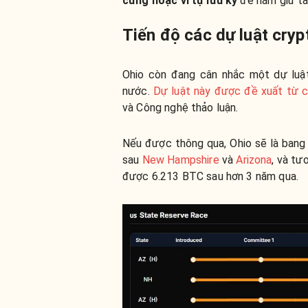
cứng hoặc ví tự lưu ký
để nắm giữ tài
Tiến độ các dự luật cryp
Ohio còn đang cân nhắc một dự luậ
nước.
Dự luật này được đề xuất từ c
và Công nghệ thảo luận.
Nếu được thông qua, Ohio sẽ là bang 
sau
New Hampshire
và
Arizona
, và t
được 6.213 BTC sau hơn 3 năm qua.