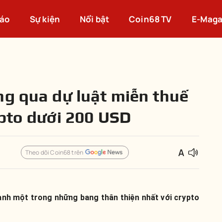
cáo
Sự kiện
Nổi bật
Coin68 TV
E-Maga
ng qua dự luật miễn thuế
ypto dưới 200 USD
Theo dõi Coin68 trên
nh một trong những bang thân thiện nhất với crypto