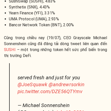
SushiSwap (SUSHI), 4.83%
Synthetix (SNX), 4.43%
Yearn Finance (YFI), 3.31%
UMA Protocol (UMA), 2.93%
Bancor Network Token (BNT), 2.00%
Cũng trong chiều nay (19/07), CEO Grayscale Michael
Sonnenshein cũng đã đăng tải dòng tweet liên quan đến
SUSHI
– một trong những token hết sức phổ biến trong
thị trường DeFi.
served fresh and just for you
@JoeSquawk
@andrewrsorkin
pic.twitter.com/DZE56QTYmv
— Michael Sonnenshein