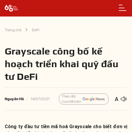
Trang chủ
DeFi
Grayscale công bố kế
hoạch triển khai quỹ đầu
tư DeFi
Theo dõi
Nguyên
Hồ
-
19/07/2021
Coin68 trên
Công ty đầu tư tiền mã hoá Grayscale cho biết đơn vị