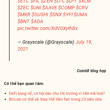
$ETC
$FIL
$ZEN
$LTC
$LPT
$XLM
$ZEC
$UNI
$AAVE
$COMP
$CRV
$MKR
$SUSHI
$SNX
$YFI
$UMA
$BNT
$ADA
pic.twitter.com/XdV0XythBx
— Grayscale (@Grayscale)
July 19,
2021
Coin68 tổng hợp
Có thể bạn quan tâm:
DeFi bùng nổ, cơ hội nào cho thị trường ví tiền mã hoá?
Bitcoin có thể sẽ thay thế tiền fiat trong 20 năm nữa