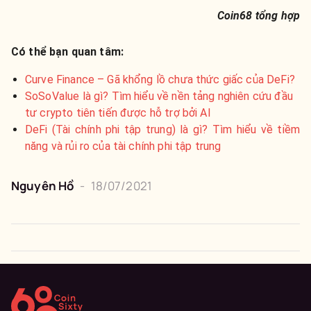
Coin68 tổng hợp
Có thể bạn quan tâm:
Curve Finance – Gã khổng lồ chưa thức giấc của DeFi?
SoSoValue là gì? Tìm hiểu về nền tảng nghiên cứu đầu
tư crypto tiên tiến được hỗ trợ bởi AI
DeFi (Tài chính phi tập trung) là gì? Tìm hiểu về tiềm
năng và rủi ro của tài chính phi tập trung
Nguyên
Hồ
-
18/07/2021