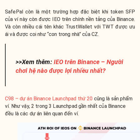
SafePal còn là một trường hợp đặc biệt khi token SFP
của ví này còn được IEO trên chính nền tảng của Binance.
Và còn nhiều cái tên khác TrustWallet với TWT được ưu
ái và được coi như “con trong nhà” của CZ.
>>Xem thêm:
IEO trên Binance – Người
chơi hệ nào được lợi nhiều nhất?
C98 – dự án Binance Launchpad thứ 20
cũng là sản phẩm
ví. Như vậy, 2 trong 3 Launchpad gần nhất của Binance
đều là các dự án liên quan đến ví.