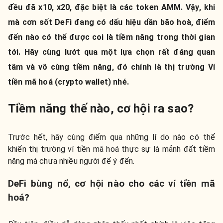
đều đã x10, x20, đặc biệt là các token AMM. Vậy, khi
mà cơn sốt DeFi đang có dấu hiệu dần bão hoà, điểm
đến nào có thể được coi là tiềm năng trong thời gian
tới. Hãy cùng lướt qua một lựa chọn rất đáng quan
tâm và vô cùng tiềm năng, đó chính là thị trường Ví
tiền mã hoá (crypto wallet) nhé.
Tiềm năng thế nào, cơ hội ra sao?
Trước hết, hãy cùng điểm qua những lí do nào có thể
khiến thị trường ví tiền mã hoá thực sự là mảnh đất tiềm
năng mà chưa nhiều người để ý đến.
DeFi bùng nổ, cơ hội nào cho các ví tiền mã
hoá?