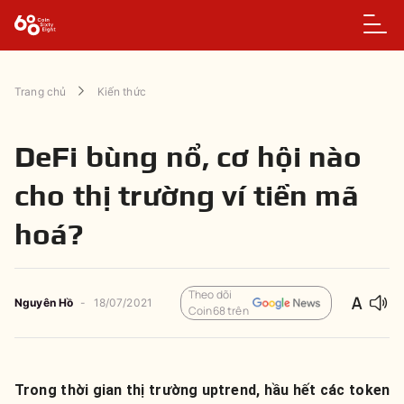
Trang chủ
Kiến thức
DeFi bùng nổ, cơ hội nào
cho thị trường ví tiền mã
hoá?
Theo dõi
Nguyên
Hồ
-
18/07/2021
Coin68 trên
Trong thời gian thị trường uptrend, hầu hết các token