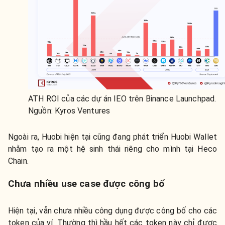
ATH ROI của các dự án IEO trên Binance Launchpad.
Nguồn: Kyros Ventures
Ngoài ra, Huobi hiện tại cũng đang phát triển Huobi Wallet
nhằm tạo ra một hệ sinh thái riêng cho mình tại Heco
Chain.
Chưa nhiều use case được công bố
Hiện tại, vẫn chưa nhiều công dụng được công bố cho các
token của ví. Thường thì hầu hết các token này chỉ được