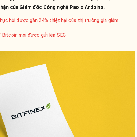
nhận của Giám đốc Công nghệ Paolo Ardoino.
phục hồi được gần 24% thiệt hại của thị trường giá giảm
 Bitcoin mới được gửi lên SEC