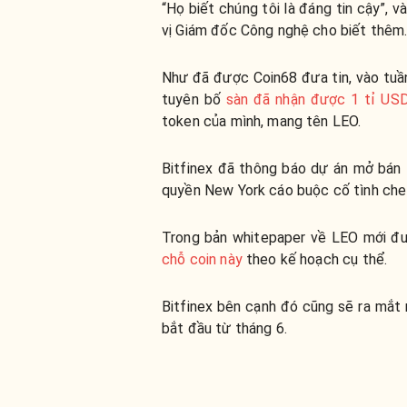
“Họ biết chúng tôi là đáng tin cậy”, v
vị Giám đốc Công nghệ cho biết thêm
Như đã được Coin68 đưa tin, vào tuầ
tuyên bố
sàn đã nhận được 1 tỉ US
token của mình, mang tên LEO.
Bitfinex đã thông báo dự án mở bán t
quyền New York cáo buộc cố tình che 
Trong bản whitepaper về LEO mới đư
chỗ coin này
theo kế hoạch cụ thể.
Bitfinex bên cạnh đó cũng sẽ ra mắt 
bắt đầu từ tháng 6.