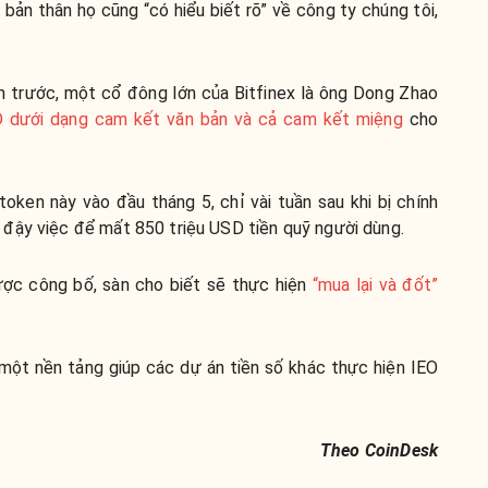
à bản thân họ cũng “có hiểu biết rõ” về công ty chúng tôi,
.
n trước, một cổ đông lớn của Bitfinex là ông Dong Zhao
D dưới dạng cam kết văn bản và cả cam kết miệng
cho
oken này vào đầu tháng 5, chỉ vài tuần sau khi bị chính
đậy việc để mất 850 triệu USD tiền quỹ người dùng.
ợc công bố, sàn cho biết sẽ thực hiện
“mua lại và đốt”
một nền tảng giúp các dự án tiền số khác thực hiện IEO
Theo CoinDesk