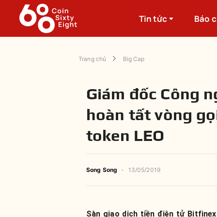
Tin tức
Báo 
Trang chủ
Big Cap
Giám đốc Công ng
hoàn tất vòng gọ
token LEO
Song Song
-
13/05/2019
Sàn giao dịch tiền điện tử Bitfin