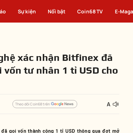
cáo
Sự kiện
Nổi bật
Coin68 TV
E-Maga
hệ xác nhận Bitfinex đã
i vốn tư nhân 1 tỉ USD cho
Theo dõi Coin68 trên
ex đã gọi vốn thành công 1 tỉ USD thông qua đợt mở